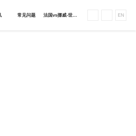
讯
常见问题
法国vs挪威-世界杯赛事平台
EN