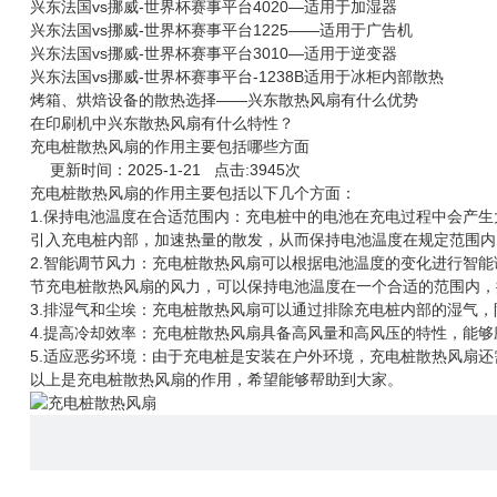
兴东法国vs挪威-世界杯赛事平台4020—适用于加湿器
兴东法国vs挪威-世界杯赛事平台1225——适用于广告机
兴东法国vs挪威-世界杯赛事平台3010—适用于逆变器
兴东法国vs挪威-世界杯赛事平台-1238B适用于冰柜内部散热
烤箱、烘焙设备的散热选择——兴东散热风扇有什么优势
在印刷机中兴东散热风扇有什么特性？
充电桩散热风扇的作用主要包括哪些方面
更新时间：2025-1-21 点击:3945次
充电桩散热风扇
的作用主要包括以下几个方面：
1.保持电池温度在合适范围内：充电桩中的电池在充电过程中会产
引入充电桩内部，加速热量的散发，从而保持电池温度在规定范围内
2.智能调节风力‌：充电桩散热风扇可以根据电池温度的变化进行
节充电桩散热风扇的风力，可以保持电池温度在一个合适的范围内，
3.排湿气和尘埃：充电桩散热风扇可以通过排除充电桩内部的湿气
4.提高冷却效率：充电桩散热风扇具备高风量和高风压的特性，能
5.适应恶劣环境：由于充电桩是安装在户外环境，充电桩散热风扇
以上是充电桩散热风扇的作用，希望能够帮助到大家。