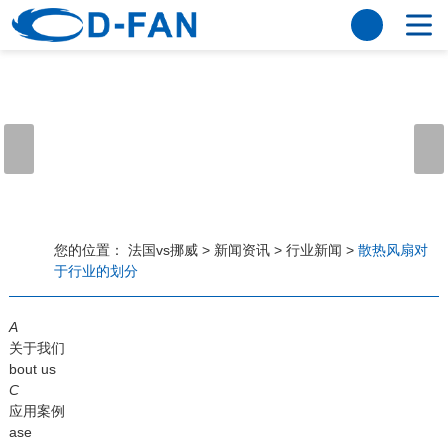
法国vs挪威
网站法国vs挪威
关于我们
公司简介
董事长寄语
发展历程
公司优势
法国vs挪威
荣誉资质
企业风采
仪器设备
视频中心
产品中心
应用案例
您的位置：
法国vs挪威
>
新闻资讯
>
行业新闻
>
散热风扇对
于行业的划分
工程案例
解决方案
新闻资讯
A
法国vs挪威
行业资讯
关于我们
常见问题
bout us
C
法国vs挪威-世界杯赛事平台
应用案例
ase
联系方式
客户留言
人才招聘