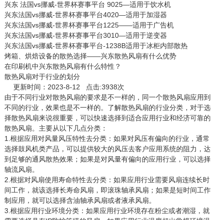
兴东 法国vs挪威-世界杯赛事平台 9025—适用于饮水机
兴东法国vs挪威-世界杯赛事平台4020—适用于加湿器
兴东法国vs挪威-世界杯赛事平台1225——适用于广告机
兴东法国vs挪威-世界杯赛事平台3010—适用于逆变器
兴东法国vs挪威-世界杯赛事平台-1238B适用于冰柜内部散热
烤箱、烘焙设备的散热选择——兴东散热风扇有什么优势
在印刷机中兴东散热风扇有什么特性？
散热风扇对于行业的划分
更新时间：2023-8-12 点击:3938次
由于不同行业对
散热风扇
的要求是不一样的，同一个散热风扇应用到
不同的行业，效果也是不一样的。了解散热风扇的行业分类，对于选
择散热风扇来说很重要，可以快速选择到适合应用行业和经济可靠的
散热风扇。主要从以下几点分类：
1.根据应用对风量风压特性去分类：如果对风压有偏向的行业，通常
选择鼓风机类产品，可以提供较大的风压去客户应用系统的阻力，达
到足够的通风散热效果；如果是对风量有偏向的应用行业，可以选择
轴流风扇。
2.根据对风扇使用寿命特性去分类：如果应用行业需要风扇连续长时
间工作，就该选择长寿命风扇，即滚珠轴承风扇；如果是短时间工作
制应用，就可以选择含油轴承风扇或者液承风扇。
3.根据应用行业环境分类：如果应用行业环境存在粉尘或者潮湿，就