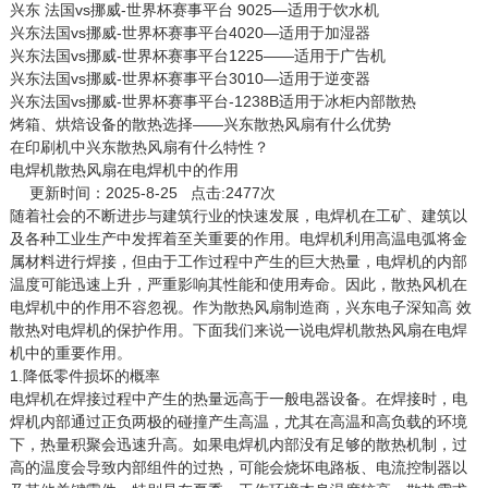
兴东 法国vs挪威-世界杯赛事平台 9025—适用于饮水机
兴东法国vs挪威-世界杯赛事平台4020—适用于加湿器
兴东法国vs挪威-世界杯赛事平台1225——适用于广告机
兴东法国vs挪威-世界杯赛事平台3010—适用于逆变器
兴东法国vs挪威-世界杯赛事平台-1238B适用于冰柜内部散热
烤箱、烘焙设备的散热选择——兴东散热风扇有什么优势
在印刷机中兴东散热风扇有什么特性？
电焊机散热风扇在电焊机中的作用
更新时间：2025-8-25 点击:2477次
随着社会的不断进步与建筑行业的快速发展，电焊机在工矿、建筑以
及各种工业生产中发挥着至关重要的作用。电焊机利用高温电弧将金
属材料进行焊接，但由于工作过程中产生的巨大热量，电焊机的内部
温度可能迅速上升，严重影响其性能和使用寿命。因此，散热风机在
电焊机中的作用不容忽视。作为散热风扇制造商，兴东电子深知高 效
散热对电焊机的保护作用。下面我们来说一说电焊机
散热风扇
在电焊
机中的重要作用。
1.降低零件损坏的概率
电焊机在焊接过程中产生的热量远高于一般电器设备。在焊接时，电
焊机内部通过正负两极的碰撞产生高温，尤其在高温和高负载的环境
下，热量积聚会迅速升高。如果电焊机内部没有足够的散热机制，过
高的温度会导致内部组件的过热，可能会烧坏电路板、电流控制器以