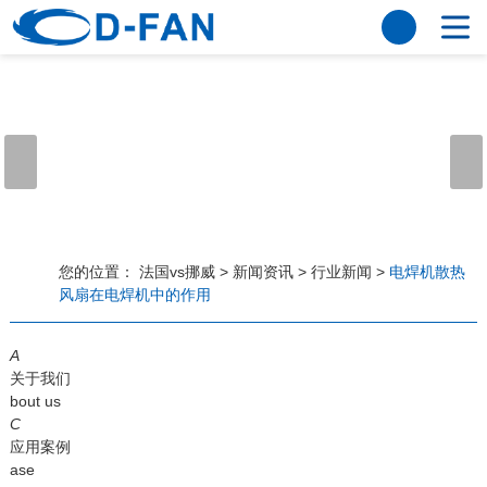
法国vs挪威
网站法国vs挪威
关于我们
公司简介
董事长寄语
发展历程
公司优势
法国vs挪威
荣誉资质
企业风采
仪器设备
视频中心
产品中心
应用案例
您的位置：
法国vs挪威
>
新闻资讯
>
行业新闻
>
电焊机散热
风扇在电焊机中的作用
工程案例
解决方案
新闻资讯
A
法国vs挪威
行业资讯
关于我们
常见问题
bout us
C
法国vs挪威-世界杯赛事平台
应用案例
ase
联系方式
客户留言
人才招聘