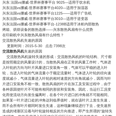
兴东 法国vs挪威-世界杯赛事平台 9025—适用于饮水机
兴东法国vs挪威-世界杯赛事平台4020—适用于加湿器
兴东法国vs挪威-世界杯赛事平台1225——适用于广告机
兴东法国vs挪威-世界杯赛事平台3010—适用于逆变器
兴东法国vs挪威-世界杯赛事平台-1238B适用于冰柜内部散热
烤箱、烘焙设备的散热选择——兴东散热风扇有什么优势
在印刷机中兴东散热风扇有什么特性？
交流散热风机失速的原因
更新时间：2015-5-30 点击:7398次
交流散热风机
失速的原因
交流散热风机旋转失速的形成：交流散热风机的叶轮结构、尺寸都
是按照额定的风量设计的，当散热风扇在正常的风量工作时，气体进
入叶轮的方向与叶片风量进口安装角一致，气体可以平稳的进入叶
轮，当进入叶轮的气体流量小于额定流量时，气体进入叶轮的径向速
度就减小，气体流量进入叶轮的相对速度的方向角就减小，因而与叶
片进口安装角不相一致。散热风扇的叶片在加工及安装过程中，由于
各种原因使叶片不可能有相同的形状和安装角。因此，当运行工况变
化而使流动方向发生偏离时，在各个叶片进口的冲角就不可能相同。
如果某一叶片进口处的冲角达到临界值时，就在该叶片上发生失速，
而不会所有叶片都同时发生失速，这种现象继续进行下去，使失速所
造成的堵塞区沿着与叶轮旋转相反的方向推进，即产生所谓的“旋转失