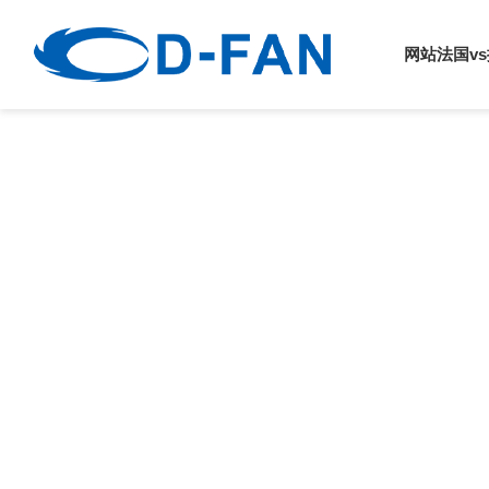
法国vs挪威
网站法国v