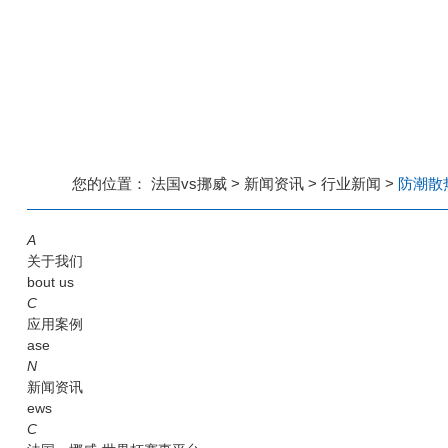
您的位置：
法国vs挪威
>
新闻资讯
>
行业新闻
>
防潮散
A
关于我们
bout us
C
应用案例
ase
N
新闻资讯
ews
C