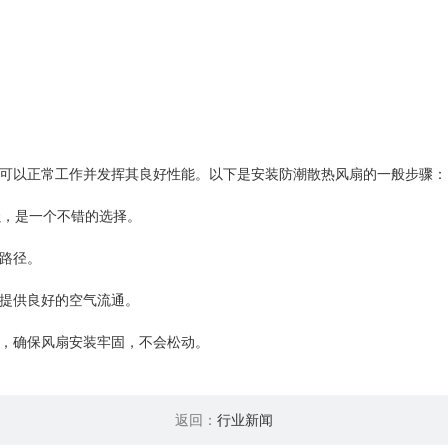
可以正常工作并发挥其良好性能。以下是安装防潮散热风扇的一般步骤：
强，是一个不错的选择。
路径。
提供良好的空气流通。
，确保风扇安装牢固，不会松动。
返回：
行业新闻