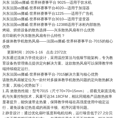
兴东 法国vs挪威-世界杯赛事平台 9025—适用于饮水机
兴东法国vs挪威-世界杯赛事平台4020—适用于加湿器
兴东法国vs挪威-世界杯赛事平台1225——适用于广告机
兴东法国vs挪威-世界杯赛事平台3010—适用于逆变器
兴东法国vs挪威-世界杯赛事平台-1238B适用于冰柜内部散热
烤箱、烘焙设备的散热选择——兴东散热风扇有什么优势
在印刷机中兴东散热风扇有什么特性？
多媒体教学机散热风扇——法国vs挪威-世界杯赛事平台-7015的核心
优势
更新时间：2026-1-16 点击:2372次
兴东通过流体力学优化设计，采用温控算法与低噪节能架构，专为教
育设备热管理痛点提供定向解决方案。这款散热风扇可以保障教学终
端持续稳定运行。
兴东法国vs挪威-世界杯赛事平台-7015解决方案与核心优势
该散热风扇被定位为一款针对多媒体教学机散热问题的定向散热解决
方案，其核心优势如下：
1.高 效散热性能：型号7015（尺寸70×70×15mm），搭载无刷直流电
机与矢量控制技术，风量可达34.18CFM，相比同规格产品散热效率
显著提升，能快速带走热量，保障教学终端在高强度使用中稳定运
行，避免设备过热造成的画面卡顿、程序闪退等问题。
2.静音设计：通过优化扇叶弧度和电机结构，运行噪音低于27.2分贝