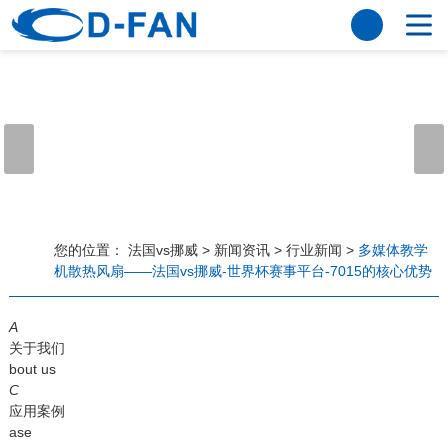
法国vs挪威
网站法国vs挪威
关于我们
公司简介
董事长寄语
发展历程
公司优势
法国vs挪威
荣誉资质
企业风采
仪器设备
视频中心
产品中心
应用案例
您的位置：
法国vs挪威
>
新闻资讯
>
行业新闻
>
多媒体教学
机散热风扇——法国vs挪威-世界杯赛事平台-7015的核心优势
工程案例
解决方案
新闻资讯
A
法国vs挪威
行业资讯
关于我们
常见问题
bout us
C
法国vs挪威-世界杯赛事平台
应用案例
ase
联系方式
客户留言
人才招聘