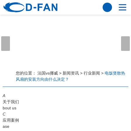
法国vs挪威
网站法国vs挪威
关于我们
公司简介
董事长寄语
发展历程
公司优势
法国vs挪威
荣誉资质
企业风采
仪器设备
视频中心
产品中心
应用案例
您的位置：
法国vs挪威
>
新闻资讯
>
行业新闻
>
电饭煲散热
风扇的安装方向由什么决定？
工程案例
解决方案
新闻资讯
A
法国vs挪威
行业资讯
关于我们
常见问题
bout us
C
法国vs挪威-世界杯赛事平台
应用案例
ase
联系方式
客户留言
人才招聘