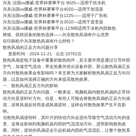
兴东 法国vs挪威-世界杯赛事平台 9025—适用于饮水机
兴东法国vs挪威-世界杯赛事平台4020—适用于加湿器
兴东法国vs挪威-世界杯赛事平台1225——适用于广告机
兴东法国vs挪威-世界杯赛事平台3010—适用于逆变器
兴东法国vs挪威-世界杯赛事平台-1238B适用于冰柜内部散热
烤箱、烘焙设备的散热选择——兴东散热风扇有什么优势
在印刷机中兴东散热风扇有什么特性？
散热风扇的正反方向问题分享
更新时间：2024-11-21 点击:10762次
散热风扇
是电子设备中重要的散热组件，其主要作用是通过引导外部
空气，加速空气流动，带走热量并排出设备外部。那么散热风扇正反
方向对散热效果会有影响吗？本文将为大家解析散热风扇正反方向问
题，以及如何选择正确的方向来提高散热效果。
一、散热风扇正反方向的影响
散热风扇的正反方向问题。一般来说，电脑机箱内散热风扇的正常转
动方向是逆时针方向。但是，有些人可能会将散热风扇的正反方向搞
混，误将风扇反转而造成风扇逆转，这样会对散热效果产生不良影
响。
当散热风扇逆转时，其叶片的转动方向会逆向导致空气流动方向的改
变。这将会影响到电脑机箱内部的气流流动方向，进而影响散热效
果。同时，逆转的风扇还会引起机箱内部的气流混乱，让整个散热系