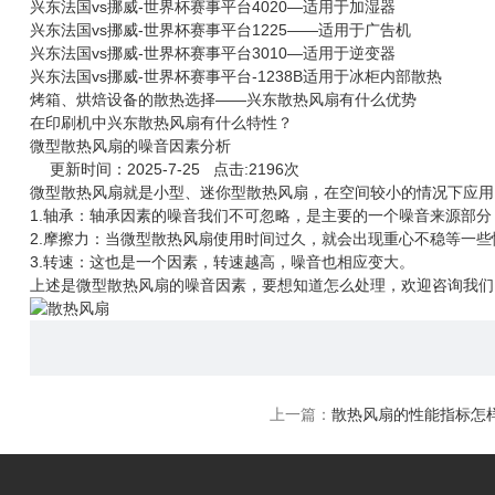
兴东法国vs挪威-世界杯赛事平台4020—适用于加湿器
兴东法国vs挪威-世界杯赛事平台1225——适用于广告机
兴东法国vs挪威-世界杯赛事平台3010—适用于逆变器
兴东法国vs挪威-世界杯赛事平台-1238B适用于冰柜内部散热
烤箱、烘焙设备的散热选择——兴东散热风扇有什么优势
在印刷机中兴东散热风扇有什么特性？
微型散热风扇的噪音因素分析
更新时间：2025-7-25 点击:2196次
微型
散热风扇
就是小型、迷你型散热风扇，在空间较小的情况下应用
1.轴承：轴承因素的噪音我们不可忽略，是主要的一个噪音来源部
2.摩擦力：当微型散热风扇使用时间过久，就会出现重心不稳等一
3.转速：这也是一个因素，转速越高，噪音也相应变大。
上述是微型散热风扇的噪音因素，要想知道怎么处理，欢迎咨询我们
上一篇：
散热风扇的性能指标怎