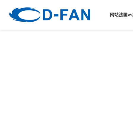
法国vs挪威
网站法国v