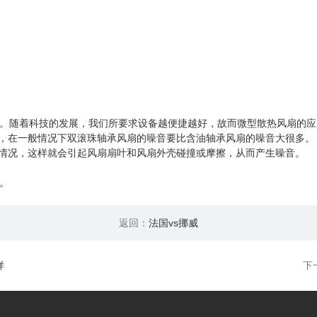
。随着科技的发展，我们所要求设备越便捷越好，故而微型散热风扇的应
分，在一般情况下双滚珠轴承风扇的噪音要比含油轴承风扇的噪音大很多。
些情况，这样就会引起风扇扇叶和风扇外壳碰撞或摩擦，从而产生噪音。
。
返回：
法国vs挪威
样
下