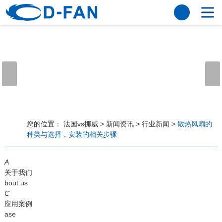
法国vs挪威
网站法国vs挪威
关于我们
公司简介
董事长寄语
发展历程
公司优势
法国vs挪威
荣誉资质
企业风采
仪器设备
视频中心
产品中心
应用案例
您的位置：
法国vs挪威
>
新闻资讯
>
行业新闻
>
散热风扇的
种类与选择，安装的相关步骤
工程案例
解决方案
新闻资讯
A
法国vs挪威
行业资讯
关于我们
常见问题
bout us
C
法国vs挪威-世界杯赛事平台
应用案例
ase
联系方式
客户留言
人才招聘