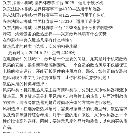
兴东 法国vs挪威-世界杯赛事平台 9025—适用于饮水机
兴东法国vs挪威-世界杯赛事平台4020—适用于加湿器
兴东法国vs挪威-世界杯赛事平台1225——适用于广告机
兴东法国vs挪威-世界杯赛事平台3010—适用于逆变器
兴东法国vs挪威-世界杯赛事平台-1238B适用于冰柜内部散热
烤箱、烘焙设备的散热选择——兴东散热风扇有什么优势
在印刷机中兴东散热风扇有什么特性？
散热风扇的种类与选择，安装的相关步骤
更新时间：2024-5-27 点击:4349次
在电脑硬件的领域中，散热是一个重要的问题。尤其是对于机箱
散热
风扇
的安装，很多新手都感到困惑。一个合适的散热风扇不仅能保证
电脑的稳定运行，还能延长硬件的使用寿命。那么，如何正确安装散
热风扇呢？本文将为你提供指导，让你轻松搞定散热问题！
散热风扇的种类与选择：
风扇种类：机箱散热风扇主要有两种类型，分别是风冷散热器和液冷
散热器。风冷散热器是利用风扇吹走散热片上的热量，从而达到散热
的效果；而液冷散热器则是通过循环液体的方式来进行散热。
风扇选择：在选择散热风扇时，需要根据自己的机箱型号、散热需求
以及预算等进行综合考虑。对于一般的用户来说，风冷散热器是一个
性价比较高的选择。同时，要注意风扇的品牌和质量，以免购买劣质
产品。