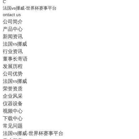
English
C
法国vs挪威-世界杯赛事平台
ontact us
公司简介
产品中心
新闻资讯
法国vs挪威
行业资讯
董事长寄语
发展历程
公司优势
法国vs挪威
荣誉资质
企业风采
仪器设备
视频中心
下载中心
常见问题
法国vs挪威-世界杯赛事平台