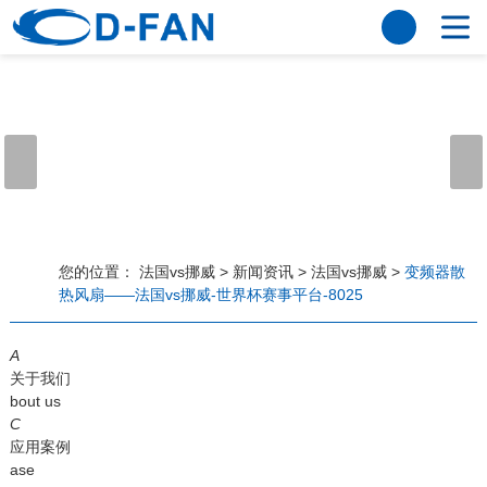
法国vs挪威
网站法国vs挪威
关于我们
公司简介
董事长寄语
发展历程
公司优势
法国vs挪威
荣誉资质
企业风采
仪器设备
视频中心
产品中心
应用案例
您的位置：
法国vs挪威
>
新闻资讯
>
法国vs挪威
>
变频器散
热风扇——法国vs挪威-世界杯赛事平台-8025
工程案例
解决方案
新闻资讯
A
法国vs挪威
行业资讯
关于我们
常见问题
bout us
C
法国vs挪威-世界杯赛事平台
应用案例
ase
联系方式
客户留言
人才招聘