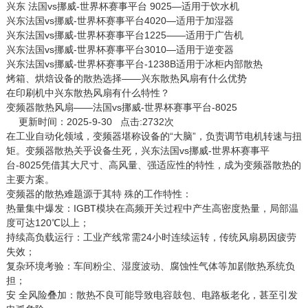
兴东 法国vs挪威-世界杯赛事平台 9025—适用于饮水机
兴东法国vs挪威-世界杯赛事平台4020—适用于加湿器
兴东法国vs挪威-世界杯赛事平台1225——适用于广告机
兴东法国vs挪威-世界杯赛事平台3010—适用于逆变器
兴东法国vs挪威-世界杯赛事平台-1238B适用于冰柜内部散热
烤箱、烘焙设备的散热选择——兴东散热风扇有什么优势
在印刷机中兴东散热风扇有什么特性？
变频器散热风扇——法国vs挪威-世界杯赛事平台-8025
更新时间：2025-9-30 点击:2732次
在工业自动化领域，变频器堪称设备的“大脑”，负责调节电机转速与扭
矩。变频器散热关乎设备生死，兴东
法国vs挪威-世界杯赛事平
台-8025
凭借其大尺寸、高风量、强适应性的特性，成为变频器散热的
主要方案。
变频器的散热难题源于其特 殊的工作特性：
热量集中爆发：IGBT模块在高频开关过程中产生高密度热量，局部温
度可达120℃以上；
持续高负载运行：工业产线常需24小时连续运转，传统风扇易因疲劳
失效；
复杂环境考验：车间粉尘、湿度波动、腐蚀性气体等加剧散热系统负
担；
安 全风险叠加：散热不良可能导致电容鼓包、电路板老化，甚至引发