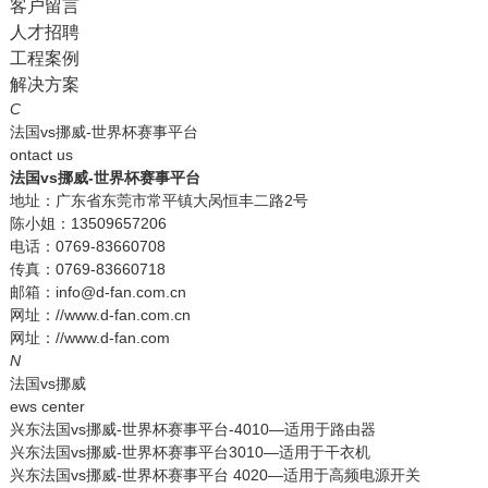
客户留言
人才招聘
工程案例
解决方案
C
法国vs挪威-世界杯赛事平台
ontact us
法国vs挪威-世界杯赛事平台
地址：广东省东莞市常平镇大呙恒丰二路2号
陈小姐：13509657206
电话：0769-83660708
传真：0769-83660718
邮箱：info@d-fan.com.cn
网址：//www.d-fan.com.cn
网址：//www.d-fan.com
N
法国vs挪威
ews center
兴东法国vs挪威-世界杯赛事平台-4010—适用于路由器
兴东法国vs挪威-世界杯赛事平台3010—适用于干衣机
兴东法国vs挪威-世界杯赛事平台 4020—适用于高频电源开关