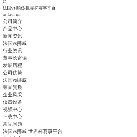
English
C
法国vs挪威-世界杯赛事平台
ontact us
公司简介
产品中心
新闻资讯
法国vs挪威
行业资讯
董事长寄语
发展历程
公司优势
法国vs挪威
荣誉资质
企业风采
仪器设备
视频中心
下载中心
常见问题
法国vs挪威-世界杯赛事平台