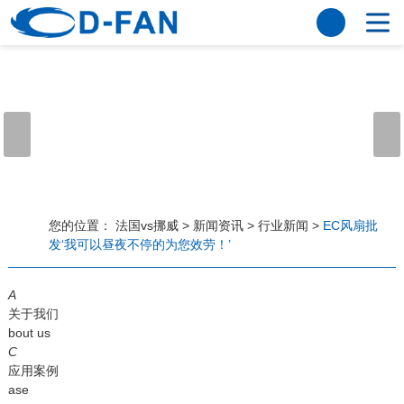
法国vs挪威
网站法国vs挪威
关于我们
公司简介
董事长寄语
发展历程
公司优势
法国vs挪威
荣誉资质
企业风采
仪器设备
视频中心
产品中心
应用案例
您的位置：
法国vs挪威
>
新闻资讯
>
行业新闻
>
EC风扇批
发‘我可以昼夜不停的为您效劳！’
工程案例
解决方案
新闻资讯
A
法国vs挪威
行业资讯
关于我们
常见问题
bout us
C
法国vs挪威-世界杯赛事平台
应用案例
ase
联系方式
客户留言
人才招聘