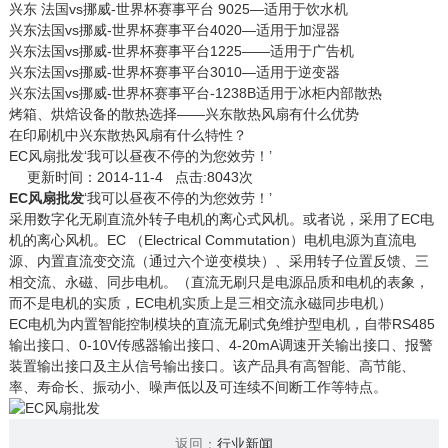
兴东 法国vs挪威-世界杯赛事平台 9025—适用于饮水机
兴东法国vs挪威-世界杯赛事平台4020—适用于加湿器
兴东法国vs挪威-世界杯赛事平台1225——适用于广告机
兴东法国vs挪威-世界杯赛事平台3010—适用于逆变器
兴东法国vs挪威-世界杯赛事平台-1238B适用于冰柜内部散热
烤箱、烘焙设备的散热选择——兴东散热风扇有什么优势
在印刷机中兴东散热风扇有什么特性？
EC风扇批发‘我可以昼夜不停的为您效劳！’
更新时间：2014-11-4 点击:8043次
EC风扇批发
‘我可以昼夜不停的为您效劳！’
采用数字化无刷直流外转子电机的离心式风机。或者说，采用了EC电
机的离心风机。EC （Electrical Commutation）电机电源为直流电
源、内置直流变交流（通过六个逆变模块）、采用转子位置反馈、三
相交流、永磁、同步电机。（直流无刷只是电源品质和电机的表象，
而不是电机的实质，EC电机实质上是三相交流永磁同步电机）
EC电机为内置智能控制模块的直流无刷式免维护型电机，自带RS485
输出接口、0-10V传感器输出接口、4-20mA调速开关输出接口、报警
装置输出接口及主从信号输出接口。该产品具有高智能、高节能、
率、寿命长、振动小、噪声低以及可连续不间断工作等特点。
返回：
行业新闻