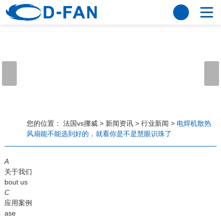
法国vs挪威
网站法国vs挪威
关于我们
公司简介
董事长寄语
发展历程
公司优势
法国vs挪威
荣誉资质
企业风采
仪器设备
视频中心
产品中心
应用案例
您的位置：
法国vs挪威
>
新闻资讯
>
行业新闻
>
电焊机散热
风扇能不能选到好的，就看你是不是慧眼识珠了
工程案例
解决方案
新闻资讯
A
法国vs挪威
行业资讯
关于我们
常见问题
bout us
C
法国vs挪威-世界杯赛事平台
应用案例
ase
联系方式
客户留言
人才招聘