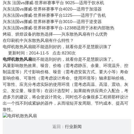
兴东 法国vs挪威-世界杯赛事平台 9025—适用于饮水机
兴东法国vs挪威-世界杯赛事平台4020—适用于加湿器
兴东法国vs挪威-世界杯赛事平台1225——适用于广告机
兴东法国vs挪威-世界杯赛事平台3010—适用于逆变器
兴东法国vs挪威-世界杯赛事平台-1238B适用于冰柜内部散热
烤箱、烘焙设备的散热选择——兴东散热风扇有什么优势
在印刷机中兴东散热风扇有什么特性？
电焊机散热风扇能不能选到好的，就看你是不是慧眼识珠了
更新时间：2014-11-5 点击:8230次
电焊机散热风扇
能不能选到好的，就看你是不是慧眼识珠了。
风量影响散热效果、噪音、价格（需考虑静压、余量、环境温升、控
制温度等）尺寸影响价格、噪音（需考虑安装方式、要大小等）寿命
影响价格、可靠性（需考虑设计寿命、使用环境等）轴承影响价格、
可靠性、应充分考虑实际的使用环境（需考虑高温、高湿、震动、灰
尘、发尘量、噪音等）在设计选型时，如果能有供应商介入配合，考
虑多方的建议，将会使设计简化，同时也不会像很多工程师那样设计
出一个找不到或紧缺的器件，从而缩短开发周期、节约成本、提高可
靠性。
返回：
行业新闻