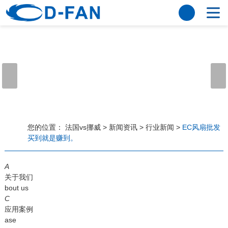
法国vs挪威
网站法国vs挪威
关于我们
公司简介
董事长寄语
发展历程
公司优势
法国vs挪威
荣誉资质
企业风采
仪器设备
视频中心
产品中心
应用案例
您的位置：
法国vs挪威
>
新闻资讯
>
行业新闻
>
EC风扇批发
买到就是赚到。
工程案例
解决方案
新闻资讯
A
法国vs挪威
行业资讯
关于我们
常见问题
bout us
C
法国vs挪威-世界杯赛事平台
应用案例
ase
联系方式
客户留言
人才招聘