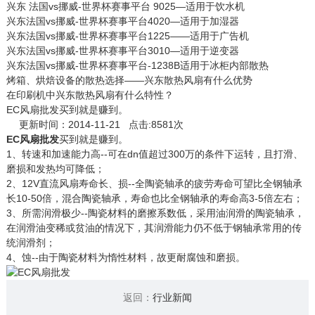
兴东 法国vs挪威-世界杯赛事平台 9025—适用于饮水机
兴东法国vs挪威-世界杯赛事平台4020—适用于加湿器
兴东法国vs挪威-世界杯赛事平台1225——适用于广告机
兴东法国vs挪威-世界杯赛事平台3010—适用于逆变器
兴东法国vs挪威-世界杯赛事平台-1238B适用于冰柜内部散热
烤箱、烘焙设备的散热选择——兴东散热风扇有什么优势
在印刷机中兴东散热风扇有什么特性？
EC风扇批发买到就是赚到。
更新时间：2014-11-21 点击:8581次
EC风扇批发
买到就是赚到。
1、转速和加速能力高--可在dn值超过300万的条件下运转，且打滑、
磨损和发热均可降低；
2、12V直流风扇寿命长、损--全陶瓷轴承的疲劳寿命可望比全钢轴承
长10-50倍，混合陶瓷轴承，寿命也比全钢轴承的寿命高3-5倍左右；
3、所需润滑极少--陶瓷材料的磨擦系数低，采用油润滑的陶瓷轴承，
在润滑油变稀或贫油的情况下，其润滑能力仍不低于钢轴承常用的传
统润滑剂；
4、蚀--由于陶瓷材料为惰性材料，故更耐腐蚀和磨损。
返回：
行业新闻