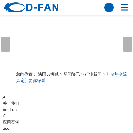
法国vs挪威
网站法国vs挪威
关于我们
公司简介
董事长寄语
发展历程
公司优势
法国vs挪威
荣誉资质
企业风采
仪器设备
视频中心
产品中心
应用案例
您的位置：
法国vs挪威
>
新闻资讯
>
行业新闻
>
〖散热交流
风扇〗要你好看
工程案例
解决方案
新闻资讯
A
法国vs挪威
行业资讯
关于我们
常见问题
bout us
C
法国vs挪威-世界杯赛事平台
应用案例
ase
联系方式
客户留言
人才招聘