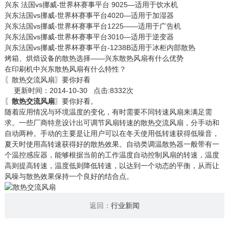
兴东 法国vs挪威-世界杯赛事平台 9025—适用于饮水机
兴东法国vs挪威-世界杯赛事平台4020—适用于加湿器
兴东法国vs挪威-世界杯赛事平台1225——适用于广告机
兴东法国vs挪威-世界杯赛事平台3010—适用于逆变器
兴东法国vs挪威-世界杯赛事平台-1238B适用于冰柜内部散热
烤箱、烘焙设备的散热选择——兴东散热风扇有什么优势
在印刷机中兴东散热风扇有什么特性？
〖散热交流风扇〗要你好看
更新时间：2014-10-30 点击:8332次
〖
散热交流风扇
〗要你好看。
随着应用情况与环境温度的变化，有时需要不同转速风扇来满足需
求。一些厂商特意设计出可调节风扇转速的散热交流风扇，分手动和
自动两种。手动的主要是让用户可以在冬天使用低转速获得低噪音，
夏天时使用高转速获得好的散热效果。自动类调温散热器一般带有一
个温控感应器，能够根据当前的工作温度自动控制风扇的转速，温度
高则提高转速，温度低则降低转速，以达到一个动态的平衡，从而让
风噪与散热效果保持一个良好的结合点。
返回：
行业新闻