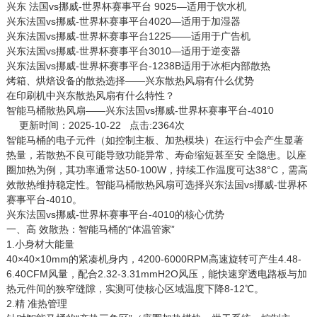
兴东 法国vs挪威-世界杯赛事平台 9025—适用于饮水机
兴东法国vs挪威-世界杯赛事平台4020—适用于加湿器
兴东法国vs挪威-世界杯赛事平台1225——适用于广告机
兴东法国vs挪威-世界杯赛事平台3010—适用于逆变器
兴东法国vs挪威-世界杯赛事平台-1238B适用于冰柜内部散热
烤箱、烘焙设备的散热选择——兴东散热风扇有什么优势
在印刷机中兴东散热风扇有什么特性？
智能马桶散热风扇——兴东法国vs挪威-世界杯赛事平台-4010
更新时间：2025-10-22 点击:2364次
智能马桶的电子元件（如控制主板、加热模块）在运行中会产生显著
热量，若散热不良可能导致功能异常、寿命缩短甚至安 全隐患。以座
圈加热为例，其功率通常达50-100W，持续工作温度可达38°C，需高
效散热维持稳定性。智能马桶散热风扇可选择兴东
法国vs挪威-世界杯
赛事平台-4010
。
兴东法国vs挪威-世界杯赛事平台-4010的核心优势
一、高 效散热：智能马桶的“体温管家”
1.小身材大能量
40×40×10mm的紧凑机身内，4200-6000RPM高速旋转可产生4.48-
6.40CFM风量，配合2.32-3.31mmH2O风压，能快速穿透电路板与加
热元件间的狭窄缝隙，实测可使核心区域温度下降8-12℃。
2.精 准热管理