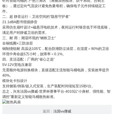
针对智能马桶的“产热三角区”（座圈加热模块、烘干系统、控制主
板），通过定向气流设计避免热量堆积，确保电子元件持续稳定工
作。
二、超 静音运行：卫浴空间的“隐形守护者”
21.1dBA图书馆级静音‌
采用仿生扇叶设计+磁悬浮电机技术，夜间运行时噪音低于环境底噪，
满足用户对静谧卫浴的需求。
三、耐 用：潮湿环境的“钢铁卫士”
全铜线圈+三防涂层
铜制绕组耐 高温达105℃，配合防潮防尘涂层，在湿度＞90%的卫浴
环境中寿命超5万小时，故障率＜0.1%。
四、灵活适配：厂商的“省心之选”
5V-12V宽电压兼容
无需额外电源转换模块，直接适配主流智能马桶电路，安装效率提升
40%。
模块化卡扣设计
支持侧装/倒装/嵌入式安装，生产装配时间缩短至15秒/台。
总之，兴东法国vs挪威-世界杯赛事平台-4010以“小身材、强性能、智
调控”重新定义智能马桶散热标准。
返回：
法国vs挪威