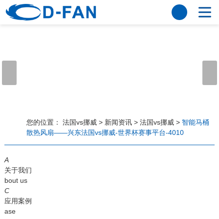
法国vs挪威
网站法国vs挪威
关于我们
公司简介
董事长寄语
发展历程
公司优势
法国vs挪威
荣誉资质
企业风采
仪器设备
视频中心
产品中心
应用案例
您的位置：
法国vs挪威
>
新闻资讯
>
法国vs挪威
>
智能马桶
散热风扇——兴东法国vs挪威-世界杯赛事平台-4010
工程案例
解决方案
新闻资讯
A
法国vs挪威
行业资讯
关于我们
常见问题
bout us
C
法国vs挪威-世界杯赛事平台
应用案例
ase
联系方式
客户留言
人才招聘