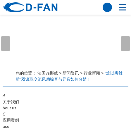
法国vs挪威
网站法国vs挪威
关于我们
公司简介
董事长寄语
发展历程
公司优势
法国vs挪威
荣誉资质
企业风采
仪器设备
视频中心
产品中心
应用案例
您的位置：
法国vs挪威
>
新闻资讯
>
行业新闻
>
“难以辨雄
雌”双滚珠交流风扇噪音与异音如何分辨！！
工程案例
解决方案
新闻资讯
A
法国vs挪威
行业资讯
关于我们
常见问题
bout us
C
法国vs挪威-世界杯赛事平台
应用案例
ase
联系方式
客户留言
人才招聘