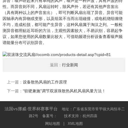
异音：噪声听起来只有单纯的风声，噪声是一种声波，具有声波的特
性。而异音则不同，风扇运转时，除风声外，若还有其他声音发出
（具有两种以上的声音发出），即可判断风扇出现了异音。异音可能
因轴承内有异物或变形，以及组装不当而出现碰撞，或电机绕组缠绕
不均，造成松脱，都可能产生异音，这种风扇属于淘汰之列。一般检
测异音都用贴近耳听的方法，主观性因素较大，不易识别，容易起争
议，如果您使用的风扇数量比较大，可借助频谱分析设备查看噪声频
谱能量分布可识别异音。
返回：
行业新闻
上一篇：
设备散热风扇的工作原理
下一篇：
“软硬兼施”调节双滚珠散热风机风扇风量方法！
法国vs挪威-世界杯赛事平台
地址：广东省东莞市常平镇大呙恒丰二
路2号
备案号：
技术支持：杭州四喜
网站地图
|
XML地图