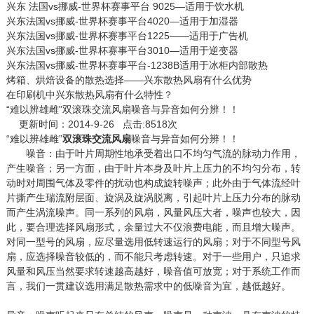
兴东 法国vs挪威-世界杯赛事平台 9025—适用于饮水机
兴东法国vs挪威-世界杯赛事平台4020—适用于加湿器
兴东法国vs挪威-世界杯赛事平台1225——适用于广告机
兴东法国vs挪威-世界杯赛事平台3010—适用于逆变器
兴东法国vs挪威-世界杯赛事平台-1238B适用于冰柜内部散热
烤箱、烘焙设备的散热选择——兴东散热风扇有什么优势
在印刷机中兴东散热风扇有什么特性？
“难以辨雄雌”双滚珠交流风扇噪音与异音如何分辨！！
更新时间：2014-9-26 点击:8518次
“难以辨雄雌”
双滚珠交流风扇
噪音与异音如何分辨！！
噪音：由于叶片周期性地承受着出口不均匀气流的脉动力作用，
产生噪音；另一方面，由于叶片本身及叶片上压力的不均匀分布，转
动时对周围气体及零件的扰动也构成旋转噪声；此外由于气体流经叶
片撕产生瑞流附层面、旋涡及旋涡脱离，引起叶片上压力分布的脉动
而产生涡流噪声。同一系列的风扇，风量风压大者，噪声也较大，因
此，要合理选择风扇形式，余量过大不仅浪费电能，而且增大噪声。
对同一型号的风扇，应尽量选用低转速运行的风扇；对于不同型号风
扇，应选择噪音较低的，而不能只考虑转速。对于一些用户，只追求
风量和风压当然要求转速越高越好，噪音值可放宽；对于系统工作而
言，我们一贯建议选用满足散热需求中的低噪音为宜，越低越好。