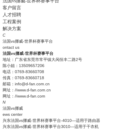
法国vs挪威-世界杯赛事平台
客户留言
人才招聘
工程案例
解决方案
C
法国vs挪威-世界杯赛事平台
ontact us
法国vs挪威-世界杯赛事平台
地址：广东省东莞市常平镇大呙恒丰二路2号
陈小姐：13509657206
电话：0769-83660708
传真：0769-83660718
邮箱：info@d-fan.com.cn
网址：//www.d-fan.com.cn
网址：//www.d-fan.com
N
法国vs挪威
ews center
兴东法国vs挪威-世界杯赛事平台-4010—适用于路由器
兴东法国vs挪威-世界杯赛事平台3010—适用于干衣机