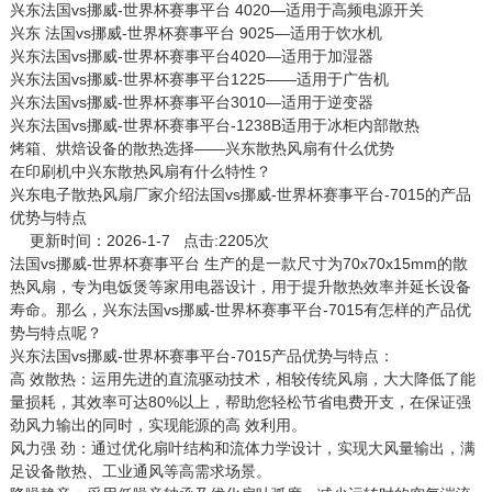
兴东法国vs挪威-世界杯赛事平台 4020—适用于高频电源开关
兴东 法国vs挪威-世界杯赛事平台 9025—适用于饮水机
兴东法国vs挪威-世界杯赛事平台4020—适用于加湿器
兴东法国vs挪威-世界杯赛事平台1225——适用于广告机
兴东法国vs挪威-世界杯赛事平台3010—适用于逆变器
兴东法国vs挪威-世界杯赛事平台-1238B适用于冰柜内部散热
烤箱、烘焙设备的散热选择——兴东散热风扇有什么优势
在印刷机中兴东散热风扇有什么特性？
兴东电子散热风扇厂家介绍法国vs挪威-世界杯赛事平台-7015的产品
优势与特点
更新时间：2026-1-7 点击:2205次
法国vs挪威-世界杯赛事平台 生产的是一款尺寸为70x70x15mm的散
热风扇，专为电饭煲等家用电器设计，用于提升散热效率并延长设备
寿命。‌那么，兴东法国vs挪威-世界杯赛事平台-7015有怎样的产品优
势与特点呢？
兴东法国vs挪威-世界杯赛事平台-7015产品优势与特点：
高 效散热：运用先进的直流驱动技术，相较传统风扇，大大降低了能
量损耗，其效率可达80%以上，帮助您轻松节省电费开支，在保证强
劲风力输出的同时，实现能源的高 效利用。
风力强 劲：通过优化扇叶结构和流体力学设计，实现大风量输出，满
足设备散热、工业通风等高需求场景。