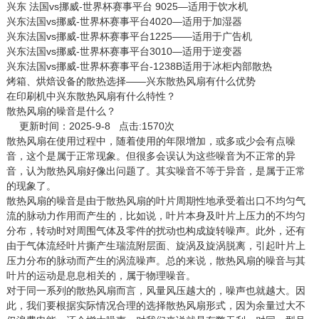
兴东 法国vs挪威-世界杯赛事平台 9025—适用于饮水机
兴东法国vs挪威-世界杯赛事平台4020—适用于加湿器
兴东法国vs挪威-世界杯赛事平台1225——适用于广告机
兴东法国vs挪威-世界杯赛事平台3010—适用于逆变器
兴东法国vs挪威-世界杯赛事平台-1238B适用于冰柜内部散热
烤箱、烘焙设备的散热选择——兴东散热风扇有什么优势
在印刷机中兴东散热风扇有什么特性？
散热风扇的噪音是什么？
更新时间：2025-9-8 点击:1570次
散热风扇
在使用过程中，随着使用的年限增加，或多或少会有点噪
音，这个是属于正常现象。但很多会误认为这些噪音为不正常的异
音，认为散热风扇好像出问题了。其实噪音不等于异音，是属于正常
的现象了。
散热风扇的噪音是由于散热风扇的叶片周期性地承受着出口不均匀气
流的脉动力作用而产生的，比如说，叶片本身及叶片上压力的不均匀
分布，转动时对周围气体及零件的扰动也构成旋转噪声。此外，还有
由于气体流经叶片撕产生瑞流附层面、旋涡及旋涡脱离，引起叶片上
压力分布的脉动而产生的涡流噪声。总的来说，散热风扇的噪音与其
叶片的运动是息息相关的，属于物理噪音。
对于同一系列的散热风扇而言，风量风压越大的，噪声也就越大。因
此，我们要根据实际情况合理的选择散热风扇形式，因为余量过大不