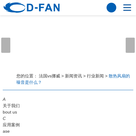
法国vs挪威
网站法国vs挪威
关于我们
公司简介
董事长寄语
发展历程
公司优势
法国vs挪威
荣誉资质
企业风采
仪器设备
视频中心
产品中心
应用案例
您的位置：
法国vs挪威
>
新闻资讯
>
行业新闻
>
散热风扇的
噪音是什么？
工程案例
解决方案
新闻资讯
A
法国vs挪威
行业资讯
关于我们
常见问题
bout us
C
法国vs挪威-世界杯赛事平台
应用案例
ase
联系方式
客户留言
人才招聘