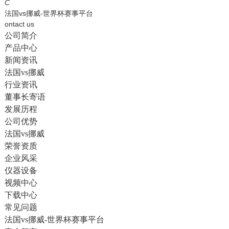
English
C
法国vs挪威-世界杯赛事平台
ontact us
公司简介
产品中心
新闻资讯
法国vs挪威
行业资讯
董事长寄语
发展历程
公司优势
法国vs挪威
荣誉资质
企业风采
仪器设备
视频中心
下载中心
常见问题
法国vs挪威-世界杯赛事平台