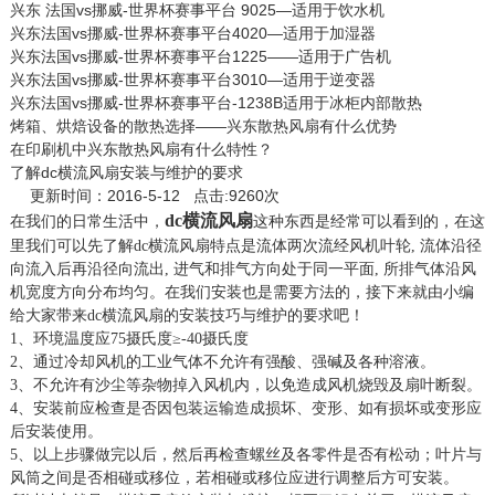
兴东 法国vs挪威-世界杯赛事平台 9025—适用于饮水机
兴东法国vs挪威-世界杯赛事平台4020—适用于加湿器
兴东法国vs挪威-世界杯赛事平台1225——适用于广告机
兴东法国vs挪威-世界杯赛事平台3010—适用于逆变器
兴东法国vs挪威-世界杯赛事平台-1238B适用于冰柜内部散热
烤箱、烘焙设备的散热选择——兴东散热风扇有什么优势
在印刷机中兴东散热风扇有什么特性？
了解dc横流风扇安装与维护的要求
更新时间：2016-5-12 点击:9260次
dc横流风扇
在我们的日常生活中，
这种东西是经常可以看到的，在这
里我们可以先了解dc横流风扇特点是流体两次流经风机叶轮, 流体沿径
向流入后再沿径向流出, 进气和排气方向处于同一平面, 所排气体沿风
机宽度方向分布均匀。在我们安装也是需要方法的，接下来就由小编
给大家带来dc横流风扇的安装技巧与维护的要求吧！
1、环境温度应75摄氏度≥-40摄氏度
2、通过冷却风机的工业气体不允许有强酸、强碱及各种溶液。
3、不允许有沙尘等杂物掉入风机内，以免造成风机烧毁及扇叶断裂。
4、安装前应检查是否因包装运输造成损坏、变形、如有损坏或变形应
后安装使用。
5、以上步骤做完以后，然后再检查螺丝及各零件是否有松动；叶片与
风筒之间是否相碰或移位，若相碰或移位应进行调整后方可安装。