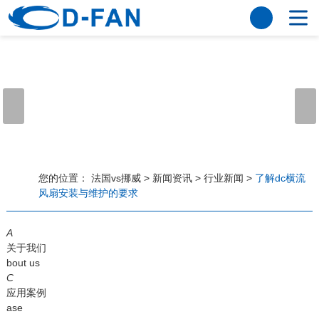
法国vs挪威
网站法国vs挪威
关于我们
公司简介
董事长寄语
发展历程
公司优势
法国vs挪威
荣誉资质
企业风采
仪器设备
视频中心
产品中心
应用案例
您的位置：
法国vs挪威
>
新闻资讯
>
行业新闻
>
了解dc横流
风扇安装与维护的要求
工程案例
解决方案
新闻资讯
A
法国vs挪威
行业资讯
关于我们
常见问题
bout us
C
法国vs挪威-世界杯赛事平台
应用案例
ase
联系方式
客户留言
人才招聘