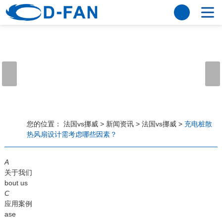
法国vs挪威
网站法国vs挪威
关于我们
公司简介
董事长寄语
发展历程
公司优势
法国vs挪威
荣誉资质
企业风采
仪器设备
视频中心
产品中心
应用案例
您的位置：
法国vs挪威
>
新闻资讯
>
法国vs挪威
>
充电桩散
热风扇设计需考虑哪些因素？
工程案例
解决方案
新闻资讯
A
法国vs挪威
行业资讯
关于我们
常见问题
bout us
C
法国vs挪威-世界杯赛事平台
应用案例
ase
联系方式
客户留言
人才招聘