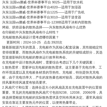
兴东 法国vs挪威-世界杯赛事平台 9025—适用于饮水机
兴东法国vs挪威-世界杯赛事平台4020—适用于加湿器
兴东法国vs挪威-世界杯赛事平台1225——适用于广告机
兴东法国vs挪威-世界杯赛事平台3010—适用于逆变器
兴东法国vs挪威-世界杯赛事平台-1238B适用于冰柜内部散热
烤箱、烘焙设备的散热选择——兴东散热风扇有什么优势
在印刷机中兴东散热风扇有什么特性？
充电桩散热风扇设计需考虑哪些因素？
更新时间：2024-10-25 点击:3920次
随着新能源汽车的普及，充电桩作为其核心配套设施，其性能稳定性
变得很重要。而
散热风扇
作为充电桩散热系统的关键组成部分，其选
型直接影响到充电桩的整体运行效率和寿命。
在充电桩中设计散热风扇时，需要综合考虑以下几个关键因素：
1.散热需求：需要评估充电桩的散热需求。这主要基于充电功率、工
作环境温度以及充电桩各材质的导热性。充电桩，特别是快充充电
桩，由于充电功率大，产生的发热量也相对较高，因此对散热风扇的
排风量和排风速度有较高要求。
2.风扇尺寸和位置：选择合适大小的风扇及其在充电装置中的位置很
重要。常见的充电桩散热风扇尺寸包括9238、12038、20060等，具
体选择需根据充电桩的实际散热需求及空间布局来决定。通常风扇应
安装在靠近主要发热元件的位置，以便将热量带走。