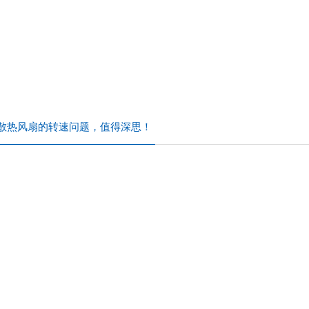
散热风扇的转速问题，值得深思！