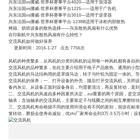
兴东法国vs挪威-世界杯赛事平台4020—适用于加湿器
兴东法国vs挪威-世界杯赛事平台1225——适用于广告机
兴东法国vs挪威-世界杯赛事平台3010—适用于逆变器
兴东法国vs挪威-世界杯赛事平台-1238B适用于冰柜内部散热
烤箱、烘焙设备的散热选择——兴东散热风扇有什么优势
在印刷机中兴东散热风扇有什么特性？
交流风机如何做好保养
更新时间：2016-1-27 点击:7756次
风机的种类繁多，从风机的分类到风机的运用每一种风机都有各自的
交流风机的品种繁多，在此主要介绍用于电子产品散热、通用的小型
交流风机的马达结构用的是罩级马达，转子与叶轮为固定一体的。导
交流风机的保养：一、打开设备的外壳，随后打开交流风机，关闭设
备内灰尘。从设备正面到设备身后，均需要清洁，再反复转动，直到
二、交流风机的风速由多种因素所决定，zui重要的两个原因，是
轴承：含油轴承的交流风机，主要靠定子与线圈之间的相互摩擦转动
三、交流风机寿命根据不同的使用环境会有不同的差别，假设在标准
复转动，磨损会使寿命减短，优zhi厂家寿命会到3万-3.5万小时