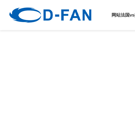
法国vs挪威
网站法国v