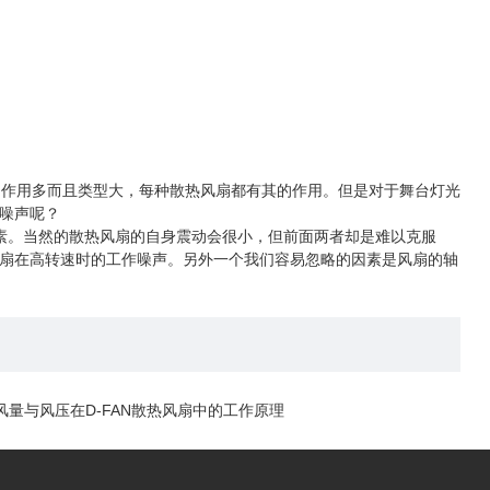
作用多而且类型大，每种散热风扇都有其的作用。但是对于舞台灯光
噪声呢？
素。当然的散热风扇的自身震动会很小，但前面两者却是难以克服
扇在高转速时的工作噪声。另外一个我们容易忽略的因素是风扇的轴
风量与风压在D-FAN散热风扇中的工作原理