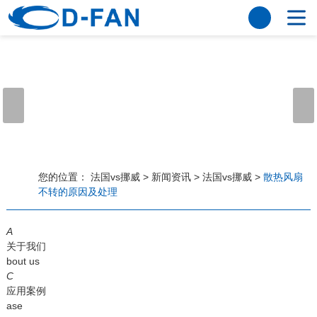
法国vs挪威
网站法国vs挪威
关于我们
公司简介
董事长寄语
发展历程
公司优势
法国vs挪威
荣誉资质
企业风采
仪器设备
视频中心
产品中心
应用案例
您的位置：
法国vs挪威
>
新闻资讯
>
法国vs挪威
>
散热风扇
不转的原因及处理
工程案例
解决方案
新闻资讯
A
法国vs挪威
行业资讯
关于我们
常见问题
bout us
C
法国vs挪威-世界杯赛事平台
应用案例
ase
联系方式
客户留言
人才招聘