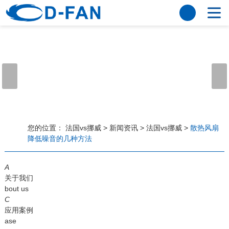
法国vs挪威
网站法国vs挪威
关于我们
公司简介
董事长寄语
发展历程
公司优势
法国vs挪威
荣誉资质
企业风采
仪器设备
视频中心
产品中心
应用案例
您的位置：
法国vs挪威
>
新闻资讯
>
法国vs挪威
>
散热风扇
降低噪音的几种方法
工程案例
解决方案
新闻资讯
A
法国vs挪威
行业资讯
关于我们
常见问题
bout us
C
法国vs挪威-世界杯赛事平台
应用案例
ase
联系方式
客户留言
人才招聘