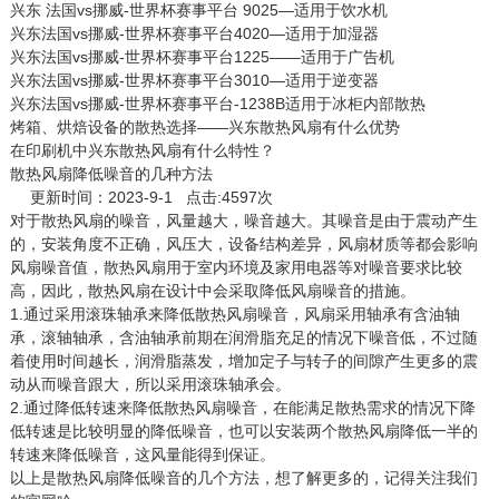
兴东 法国vs挪威-世界杯赛事平台 9025—适用于饮水机
兴东法国vs挪威-世界杯赛事平台4020—适用于加湿器
兴东法国vs挪威-世界杯赛事平台1225——适用于广告机
兴东法国vs挪威-世界杯赛事平台3010—适用于逆变器
兴东法国vs挪威-世界杯赛事平台-1238B适用于冰柜内部散热
烤箱、烘焙设备的散热选择——兴东散热风扇有什么优势
在印刷机中兴东散热风扇有什么特性？
散热风扇降低噪音的几种方法
更新时间：2023-9-1 点击:4597次
对于
散热风扇
的噪音，风量越大，噪音越大。其噪音是由于震动产生
的，安装角度不正确，风压大，设备结构差异，风扇材质等都会影响
风扇噪音值，散热风扇用于室内环境及家用电器等对噪音要求比较
高，因此，散热风扇在设计中会采取降低风扇噪音的措施。
1.通过采用滚珠轴承来降低散热风扇噪音，风扇采用轴承有含油轴
承，滚轴轴承，含油轴承前期在润滑脂充足的情况下噪音低，不过随
着使用时间越长，润滑脂蒸发，增加定子与转子的间隙产生更多的震
动从而噪音跟大，所以采用滚珠轴承会。
2.通过降低转速来降低散热风扇噪音，在能满足散热需求的情况下降
低转速是比较明显的降低噪音，也可以安装两个散热风扇降低一半的
转速来降低噪音，这风量能得到保证。
以上是散热风扇降低噪音的几个方法，想了解更多的，记得关注我们