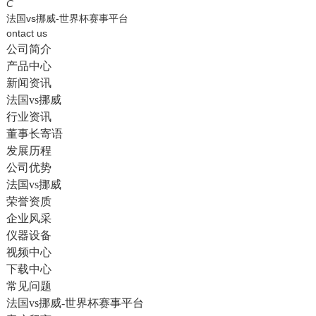
English
C
法国vs挪威-世界杯赛事平台
ontact us
公司简介
产品中心
新闻资讯
法国vs挪威
行业资讯
董事长寄语
发展历程
公司优势
法国vs挪威
荣誉资质
企业风采
仪器设备
视频中心
下载中心
常见问题
法国vs挪威-世界杯赛事平台