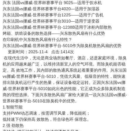
兴东 法国vs挪威-世界杯赛事平台 9025—适用于饮水机
兴东法国vs挪威-世界杯赛事平台4020—适用于加湿器
兴东法国vs挪威-世界杯赛事平台1225——适用于广告机
兴东法国vs挪威-世界杯赛事平台3010—适用于逆变器
兴东法国vs挪威-世界杯赛事平台-1238B适用于冰柜内部散热
烤箱、烘焙设备的散热选择——兴东散热风扇有什么优势
在印刷机中兴东散热风扇有什么特性？
兴东法国vs挪威-世界杯赛事平台-5010作为除臭机散热风扇的优势
更新时间：2025-11-4 点击:1414次
在现代生活中，无论是商业场所如餐厅、酒店，还是家庭环境，除臭
机的应用越来越广泛，以维持清新宜人的空气环境。而除臭机能否稳
定、高 效地工作，其内部的散热通风系统起着重要的作用。兴东
法国
vs挪威-世界杯赛事平台-5010
，凭借大风量、低噪音的特性，能快速
排出除臭机运行产生的热量，保证设备稳定运转。正因兴东法国vs挪
威-世界杯赛事平台-5010如此出色的性能，它正成为众多除臭机制造
商的理想选择。下面兴东散热风扇厂家给大家说一说兴东法国vs挪威-
世界杯赛事平台-5010在除臭机中的优势。
1.智能节能
支持PWM动态调速，按需调节风量，降低能耗；
低转速下仍保持高 效散热，符合绿色环 保理念。
2.强 劲散热