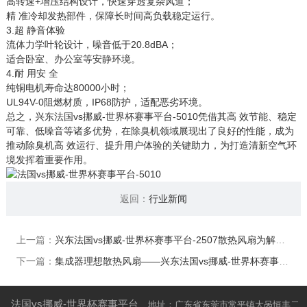
高转速+增压结构设计，快速穿透复杂风道；
精 准冷却发热部件，保障长时间高负载稳定运行。
3.超 静音体验
流体力学叶轮设计，噪音低于20.8dBA；
适合卧室、办公室等安静环境。
4.耐 用安 全
纯铜电机寿命达80000小时；
UL94V-0阻燃材质，IP68防护，适配恶劣环境。
总之，兴东法国vs挪威-世界杯赛事平台-5010凭借其高 效节能、稳定
可靠、低噪音等诸多优势，在除臭机领域展现出了良好的性能，成为
推动除臭机高 效运行、提升用户体验的关键助力，为打造清新空气环
境发挥着重要作用。
返回：
行业新闻
上一篇：
兴东法国vs挪威-世界杯赛事平台-2507散热风扇为解决美容仪器散热痛点而生
下一篇：
集成器理想散热风扇——兴东法国vs挪威-世界杯赛事平台-4010
法国vs挪威-世界杯赛事平台
地址：广东省东莞市常平镇大呙恒丰二