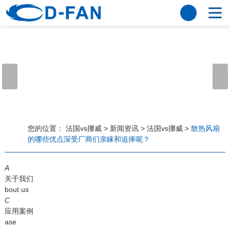
法国vs挪威
网站法国vs挪威
关于我们
公司简介
董事长寄语
发展历程
公司优势
法国vs挪威
荣誉资质
企业风采
仪器设备
视频中心
产品中心
应用案例
您的位置：
法国vs挪威
>
新闻资讯
>
法国vs挪威
>
散热风扇
的哪些优点深受厂商们亲睐和追捧呢？
工程案例
解决方案
新闻资讯
A
法国vs挪威
行业资讯
关于我们
常见问题
bout us
C
法国vs挪威-世界杯赛事平台
应用案例
ase
联系方式
客户留言
人才招聘