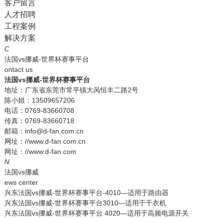
客户留言
人才招聘
工程案例
解决方案
C
法国vs挪威-世界杯赛事平台
ontact us
法国vs挪威-世界杯赛事平台
地址：广东省东莞市常平镇大呙恒丰二路2号
陈小姐：13509657206
电话：0769-83660708
传真：0769-83660718
邮箱：info@d-fan.com.cn
网址：//www.d-fan.com.cn
网址：//www.d-fan.com
N
法国vs挪威
ews center
兴东法国vs挪威-世界杯赛事平台-4010—适用于路由器
兴东法国vs挪威-世界杯赛事平台3010—适用于干衣机
兴东法国vs挪威-世界杯赛事平台 4020—适用于高频电源开关