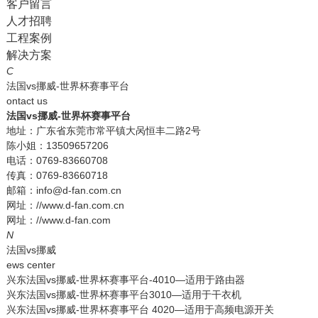
客户留言
人才招聘
工程案例
解决方案
C
法国vs挪威-世界杯赛事平台
ontact us
法国vs挪威-世界杯赛事平台
地址：广东省东莞市常平镇大呙恒丰二路2号
陈小姐：13509657206
电话：0769-83660708
传真：0769-83660718
邮箱：info@d-fan.com.cn
网址：//www.d-fan.com.cn
网址：//www.d-fan.com
N
法国vs挪威
ews center
兴东法国vs挪威-世界杯赛事平台-4010—适用于路由器
兴东法国vs挪威-世界杯赛事平台3010—适用于干衣机
兴东法国vs挪威-世界杯赛事平台 4020—适用于高频电源开关