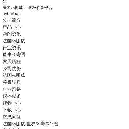
English
C
法国vs挪威-世界杯赛事平台
ontact us
公司简介
产品中心
新闻资讯
法国vs挪威
行业资讯
董事长寄语
发展历程
公司优势
法国vs挪威
荣誉资质
企业风采
仪器设备
视频中心
下载中心
常见问题
法国vs挪威-世界杯赛事平台