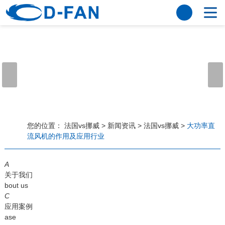
法国vs挪威
网站法国vs挪威
关于我们
公司简介
董事长寄语
发展历程
公司优势
法国vs挪威
荣誉资质
企业风采
仪器设备
视频中心
产品中心
应用案例
您的位置：
法国vs挪威
>
新闻资讯
>
法国vs挪威
>
大功率直
流风机的作用及应用行业
工程案例
解决方案
新闻资讯
A
法国vs挪威
行业资讯
关于我们
常见问题
bout us
C
法国vs挪威-世界杯赛事平台
应用案例
ase
联系方式
客户留言
人才招聘