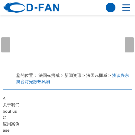
法国vs挪威
网站法国vs挪威
关于我们
公司简介
董事长寄语
发展历程
公司优势
法国vs挪威
荣誉资质
企业风采
仪器设备
视频中心
产品中心
应用案例
您的位置：
法国vs挪威
>
新闻资讯
>
法国vs挪威
>
浅谈兴东
舞台灯光散热风扇
工程案例
解决方案
新闻资讯
A
法国vs挪威
行业资讯
关于我们
常见问题
bout us
C
法国vs挪威-世界杯赛事平台
应用案例
ase
联系方式
客户留言
人才招聘