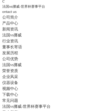
English
C
法国vs挪威-世界杯赛事平台
ontact us
公司简介
产品中心
新闻资讯
法国vs挪威
行业资讯
董事长寄语
发展历程
公司优势
法国vs挪威
荣誉资质
企业风采
仪器设备
视频中心
下载中心
常见问题
法国vs挪威-世界杯赛事平台