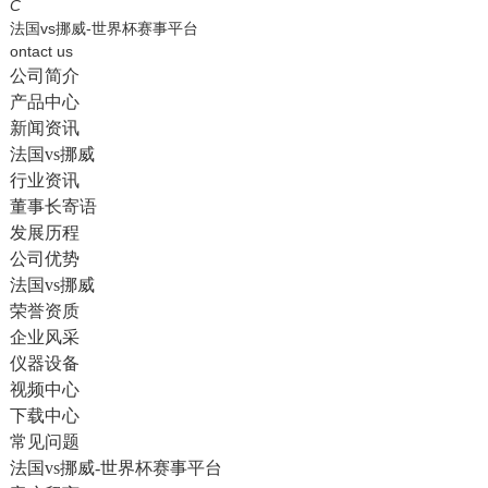
English
C
法国vs挪威-世界杯赛事平台
ontact us
公司简介
产品中心
新闻资讯
法国vs挪威
行业资讯
董事长寄语
发展历程
公司优势
法国vs挪威
荣誉资质
企业风采
仪器设备
视频中心
下载中心
常见问题
法国vs挪威-世界杯赛事平台