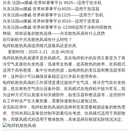
兴东 法国vs挪威-世界杯赛事平台 9025—适用于饮水机
兴东法国vs挪威-世界杯赛事平台4020—适用于加湿器
兴东法国vs挪威-世界杯赛事平台1225——适用于广告机
兴东法国vs挪威-世界杯赛事平台3010—适用于逆变器
兴东法国vs挪威-世界杯赛事平台-1238B适用于冰柜内部散热
烤箱、烘焙设备的散热选择——兴东散热风扇有什么优势
在印刷机中兴东散热风扇有什么特性？
电焊机散热风扇选用模式是吸风还是吹风
更新时间：2025-1-21 点击:4635次
电焊机散热风扇
通常是吹风模式。‌其在电焊机中的应用主要是为了将
冷空气直接吹向发热源，迅速带走热量，提高散热的效率。吹风模式
适用于高热密度、集中分布的热源，如电焊机的变压器和整流器等部
件，这种设计可以确保设备稳定运行并延长使用寿命。‌
电焊机散热风扇的工作原理是通过旋转产生气流，将冷空气吹向发热
源，然后将热空气排出设备外部。吹风模式在电焊机中较为常见，因
为这种方式可以直接冷却关键部件，如变压器和整流器等，这些部件
在工作时会产生大量热量，需要快速散热以避免过热。
在实际应用中，电焊机散热风扇的选择和安装需要根据设备的散热需
求、空间布局以及噪音控制等因素综合考虑。吹风模式适用于局部散
热，而吸风模式则适用于整体散热，具体选择应根据实际情况决定。