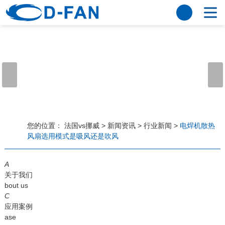
法国vs挪威
网站法国vs挪威
关于我们
公司简介
董事长寄语
发展历程
公司优势
法国vs挪威
荣誉资质
企业风采
仪器设备
视频中心
产品中心
应用案例
您的位置：
法国vs挪威
>
新闻资讯
>
行业新闻
>
电焊机散热
风扇选用模式是吸风还是吹风
工程案例
解决方案
新闻资讯
A
法国vs挪威
行业资讯
关于我们
常见问题
bout us
C
法国vs挪威-世界杯赛事平台
应用案例
ase
联系方式
客户留言
人才招聘