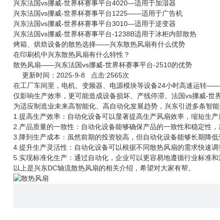
兴东法国vs挪威-世界杯赛事平台4020—适用于加湿器
兴东法国vs挪威-世界杯赛事平台1225——适用于广告机
兴东法国vs挪威-世界杯赛事平台3010—适用于逆变器
兴东法国vs挪威-世界杯赛事平台-1238B适用于冰柜内部散热
烤箱、烘焙设备的散热选择——兴东散热风扇有什么优势
在印刷机中兴东散热风扇有什么特性？
散热风扇——兴东法国vs挪威-世界杯赛事平台-2510的优势
更新时间：2025-9-8 点击:2565次
在工厂车间里，电机、变频器、电源模块等设备24小时高速运转—
仅影响生产效率，更可能造成设备损坏、产线停滞。
法国vs挪威-世
为适应制造业未来高智能化、高自动化发展趋势，兴东引进多条智能
1.提高生产效率：自动化设备可以显著提高生产风扇效率，缩短生产
2.产品质量的一致性：自动化设备能够确保产品的一致性和稳定性
3.降到生产成本：虽然前期的投资较高，但自动化设备能够长期降
4.提升生产灵活性：自动化设备可以根据不同散热风扇的需求快速
5.实现标准化生产：通过自动化，企业可以更容易地遵循行业标准和
以上是兴东DC轴流散热风扇的相关介绍，希望对大家有帮。