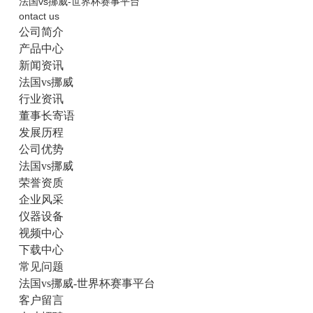
法国vs挪威-世界杯赛事平台
ontact us
公司简介
产品中心
新闻资讯
法国vs挪威
行业资讯
董事长寄语
发展历程
公司优势
法国vs挪威
荣誉资质
企业风采
仪器设备
视频中心
下载中心
常见问题
法国vs挪威-世界杯赛事平台
客户留言