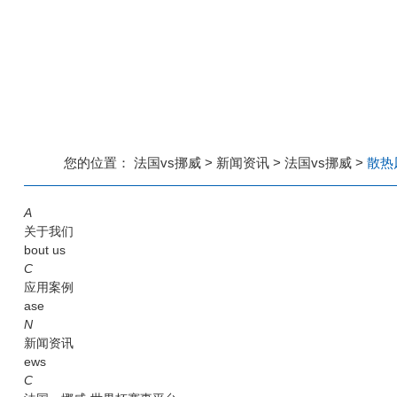
您的位置：
法国vs挪威
>
新闻资讯
>
法国vs挪威
>
散热
A
关于我们
bout us
C
应用案例
ase
N
新闻资讯
ews
C