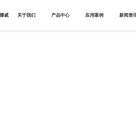
s挪威
关于我们
产品中心
应用案例
新闻资