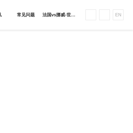
讯
常见问题
法国vs挪威-世界杯赛事平台
EN