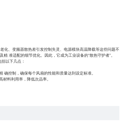
缘老化、变频器散热差引发控制失灵、电源模块高温降载等这些问题不
及精 准适配的细节优化。因此，它成为工业设备的“散热守护者”。
包括以下几点：
精 确控制，确保每个风扇的性能和质量达到设定标准。
高材料利用率，降低次品率。