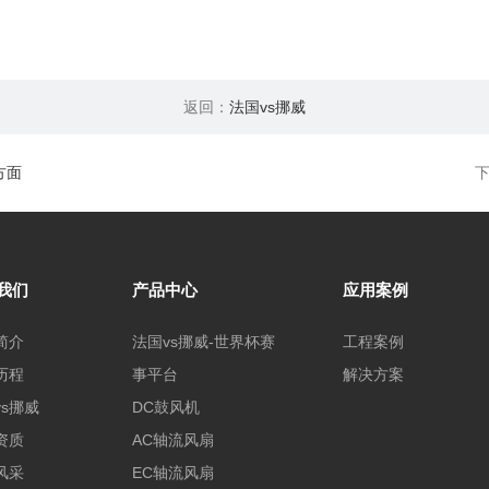
返回：
法国vs挪威
方面
我们
产品中心
应用案例
简介
法国vs挪威-世界杯赛
工程案例
历程
事平台
解决方案
vs挪威
DC鼓风机
资质
AC轴流风扇
风采
EC轴流风扇