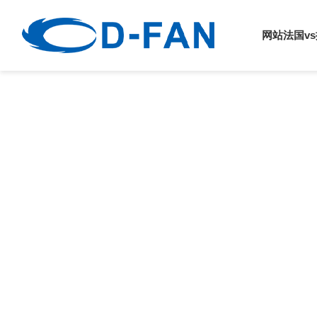
法国vs挪威
网站法国v