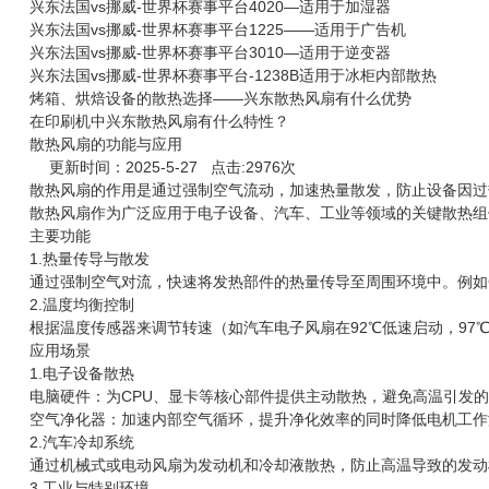
兴东法国vs挪威-世界杯赛事平台4020—适用于加湿器
兴东法国vs挪威-世界杯赛事平台1225——适用于广告机
兴东法国vs挪威-世界杯赛事平台3010—适用于逆变器
兴东法国vs挪威-世界杯赛事平台-1238B适用于冰柜内部散热
烤箱、烘焙设备的散热选择——兴东散热风扇有什么优势
在印刷机中兴东散热风扇有什么特性？
散热风扇的功能与应用
更新时间：2025-5-27 点击:2976次
散热风扇
的作用是通过强制空气流动，加速热量散发，防止设备因过
散热风扇作为广泛应用于电子设备、汽车、工业等领域的关键散热组
主要功能
1.热量传导与散发
通过强制空气对流，快速将发热部件的热量传导至周围环境中。例如C
2.温度均衡控制
根据温度传感器来调节转速（如汽车电子风扇在92℃低速启动，97
应用场景
1.电子设备散热
电脑硬件：为CPU、显卡等核心部件提供主动散热，避免高温引发
空气净化器：加速内部空气循环，提升净化效率的同时降低电机工作
2.汽车冷却系统
通过机械式或电动风扇为发动机和冷却液散热，防止高温导致的发动
3.工业与特别环境