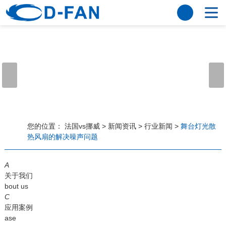
法国vs挪威
网站法国vs挪威
关于我们
公司简介
董事长寄语
发展历程
公司优势
法国vs挪威
荣誉资质
企业风采
仪器设备
视频中心
产品中心
应用案例
您的位置：
法国vs挪威
>
新闻资讯
>
行业新闻
>
舞台灯光散
热风扇的解决噪声问题
工程案例
解决方案
新闻资讯
A
法国vs挪威
行业资讯
关于我们
常见问题
bout us
C
法国vs挪威-世界杯赛事平台
应用案例
ase
联系方式
客户留言
人才招聘