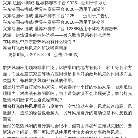
兴东 法国vs挪威-世界杯赛事平台 9025—适用于饮水机
兴东法国vs挪威-世界杯赛事平台4020—适用于加湿器
兴东法国vs挪威-世界杯赛事平台1225——适用于广告机
兴东法国vs挪威-世界杯赛事平台3010—适用于逆变器
兴东法国vs挪威-世界杯赛事平台-1238B适用于冰柜内部散热
烤箱、烘焙设备的散热选择——兴东散热风扇有什么优势
在印刷机中兴东散热风扇有什么特性？
舞台灯光散热风扇的解决噪声问题
更新时间：2015-8-29 点击:7990次
散热风扇应用领域非常广泛，比较常用的地方有化工、轻工等各个方
面，而且在建筑家庭等地方应用也是非常好的散热风扇的作用多而且
类型大，每种散热风扇都有其的作用。
但是对于舞台灯光散热来说，就要选择一个好的散热风扇，否则追出
现噪声，对表演有着的影响，为了避免表演不会出现失误，舞台灯光
散热风扇应该怎么避免噪声呢？
舞台灯光散热风扇
噪音与摩擦力、空气流动有关。风扇转速越高、风
量越大，造成的噪音也会越大，另外风扇自身的震动也是不可忽视的
因素。
当然的散热风扇的自身震动会很小，但前面两者却是难以克服的。要
解决这个问题，我们可以尝试使用尺寸较大的大功率散热风扇。