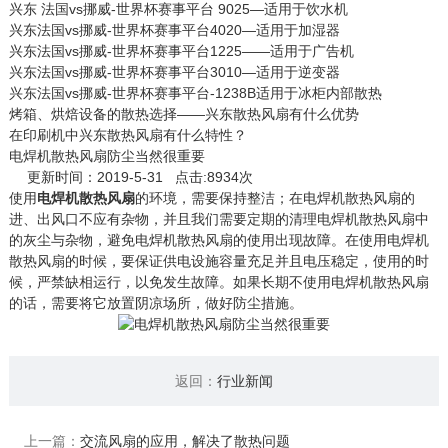
兴东 法国vs挪威-世界杯赛事平台 9025—适用于饮水机
兴东法国vs挪威-世界杯赛事平台4020—适用于加湿器
兴东法国vs挪威-世界杯赛事平台1225——适用于广告机
兴东法国vs挪威-世界杯赛事平台3010—适用于逆变器
兴东法国vs挪威-世界杯赛事平台-1238B适用于冰柜内部散热
烤箱、烘焙设备的散热选择——兴东散热风扇有什么优势
在印刷机中兴东散热风扇有什么特性？
电焊机散热风扇防尘当然很重要
更新时间：2019-5-31 点击:8934次
使用
电焊机散热风扇
的环境，需要保持整洁；在电焊机散热风扇的
进、出风口不应有杂物，并且我们需要定期的清理电焊机散热风扇中
的灰尘与杂物，避免电焊机散热风扇的使用出现故障。在使用电焊机
散热风扇的时候，要保证供电设施容量充足并且电压稳定，使用的时
候，严禁缺相运行，以免发生故障。如果长期不使用电焊机散热风扇
的话，需要将它放置阴凉场所，做好防尘措施。
返回：
行业新闻
上一篇：
交流风扇的应用，解决了散热问题