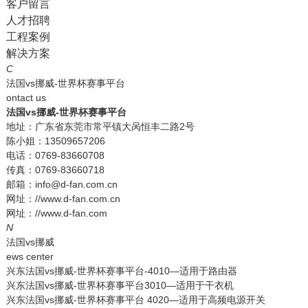
客户留言
人才招聘
工程案例
解决方案
C
法国vs挪威-世界杯赛事平台
ontact us
法国vs挪威-世界杯赛事平台
地址：广东省东莞市常平镇大呙恒丰二路2号
陈小姐：13509657206
电话：0769-83660708
传真：0769-83660718
邮箱：info@d-fan.com.cn
网址：//www.d-fan.com.cn
网址：//www.d-fan.com
N
法国vs挪威
ews center
兴东法国vs挪威-世界杯赛事平台-4010—适用于路由器
兴东法国vs挪威-世界杯赛事平台3010—适用于干衣机
兴东法国vs挪威-世界杯赛事平台 4020—适用于高频电源开关