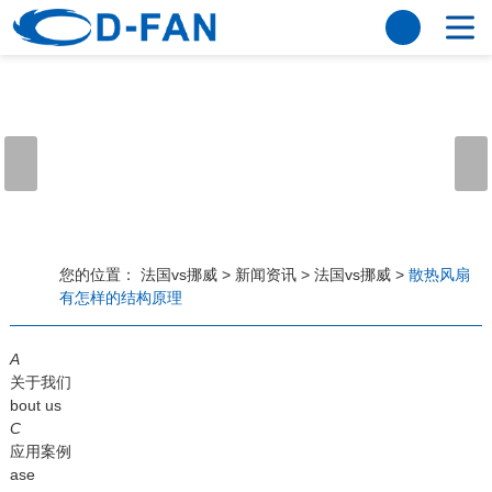
法国vs挪威
网站法国vs挪威
关于我们
公司简介
董事长寄语
发展历程
公司优势
法国vs挪威
荣誉资质
企业风采
仪器设备
视频中心
产品中心
应用案例
您的位置：
法国vs挪威
>
新闻资讯
>
法国vs挪威
>
散热风扇
有怎样的结构原理
工程案例
解决方案
新闻资讯
A
法国vs挪威
行业资讯
关于我们
常见问题
bout us
C
法国vs挪威-世界杯赛事平台
应用案例
ase
联系方式
客户留言
人才招聘