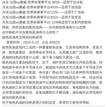
兴东 法国vs挪威-世界杯赛事平台 9025—适用于饮水机
兴东法国vs挪威-世界杯赛事平台4020—适用于加湿器
兴东法国vs挪威-世界杯赛事平台1225——适用于广告机
兴东法国vs挪威-世界杯赛事平台3010—适用于逆变器
兴东法国vs挪威-世界杯赛事平台-1238B适用于冰柜内部散热
烤箱、烘焙设备的散热选择——兴东散热风扇有什么优势
在印刷机中兴东散热风扇有什么特性？
散热风扇有怎样的结构原理
更新时间：2023-5-10 点击:4582次
散热风扇
是现代工业的一种重要散热设备。它具有结构简单，安装方
便，散热效果好，使用寿命长等特点，从而被大家广泛地应用。散热
风扇的结构原理是什么呢，接下来小编给大家说一说。
散热风扇主要由电机转子、定子、扇叶和其它辅助元件组合而成。控
制电路中有许多半导体元件，根据如今的技术可以将多个半导体元件
放在一个或多个IC里面，有许多厂商会专门设计出多种型号控制的马
达IC供电路者设计使用。不同型号的IC控制电路也不一样，但这些设
计的目的都是为了散热风扇可以更的控制和保护提供线圈的功能。散
热风扇的工作原理是通过直流电压和电磁感应，将电能转化为动能，
从而带动扇叶的转动，依靠线圈和IC不断切换，感应磁环从带动风叶
旋转的散热设备。
对于散热风扇的结构原理介绍到这里，希望对大家有所帮助。