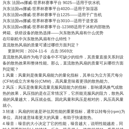
兴东 法国vs挪威-世界杯赛事平台 9025—适用于饮水机
兴东法国vs挪威-世界杯赛事平台4020—适用于加湿器
兴东法国vs挪威-世界杯赛事平台1225——适用于广告机
兴东法国vs挪威-世界杯赛事平台3010—适用于逆变器
兴东法国vs挪威-世界杯赛事平台-1238B适用于冰柜内部散热
烤箱、烘焙设备的散热选择——兴东散热风扇有什么优势
在印刷机中兴东散热风扇有什么特性？
直流散热风扇的质量可通过哪些方面判定？
更新时间：2024-11-6 点击:3569次
直流
散热风扇
作为电子设备中不可缺少的组件，其质量直接关系到设
备的散热效果和整体性能。那么，直流散热风扇的质量可从哪些方面
判定呢？
1.风量：风量则是衡量风扇能力的量化指标，其单位为立方英尺每分
(CFM)或立方米每分(CMM)，高风量意味着更强的散热能力。
2.风压：风压是衡量风流量克服风阻能力的指标，影响通风换气或散
热的效果，风压指的是在正常情况下，它所能克服风的阻力，散热风
扇的风量越大，风压就会低。因此风量和风压是相对的，风压高风量
就小。
3.转速：风扇的转速是评估其性能的重要指标，通常以转每分(rpm)为
单位。高转速意味着更大的风量，有助于快速散热。
4.噪音：噪音的大小决定了它的性能，噪音越大，说明性能越差，同