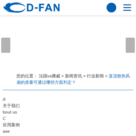
法国vs挪威
网站法国vs挪威
关于我们
公司简介
董事长寄语
发展历程
公司优势
法国vs挪威
荣誉资质
企业风采
仪器设备
视频中心
产品中心
应用案例
您的位置：
法国vs挪威
>
新闻资讯
>
行业新闻
>
直流散热风
扇的质量可通过哪些方面判定？
工程案例
解决方案
新闻资讯
A
法国vs挪威
行业资讯
关于我们
常见问题
bout us
C
法国vs挪威-世界杯赛事平台
应用案例
ase
联系方式
客户留言
人才招聘