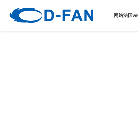
法国vs挪威
网站法国v