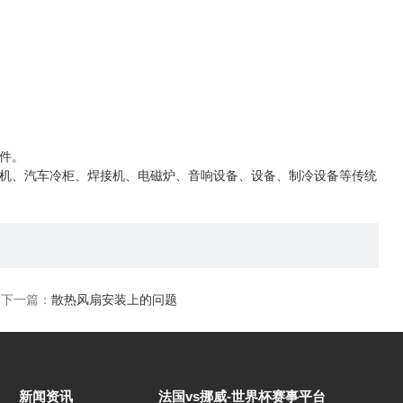
件。
机、汽车冷柜、焊接机、电磁炉、音响设备、设备、制冷设备等传统
下一篇：
散热风扇安装上的问题
新闻资讯
法国vs挪威-世界杯赛事平台