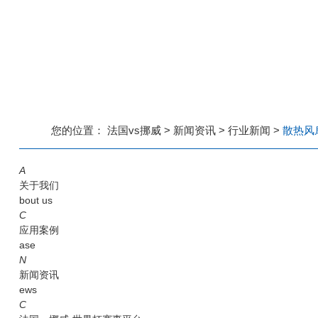
您的位置：
法国vs挪威
>
新闻资讯
>
行业新闻
>
散热风
A
关于我们
bout us
C
应用案例
ase
N
新闻资讯
ews
C