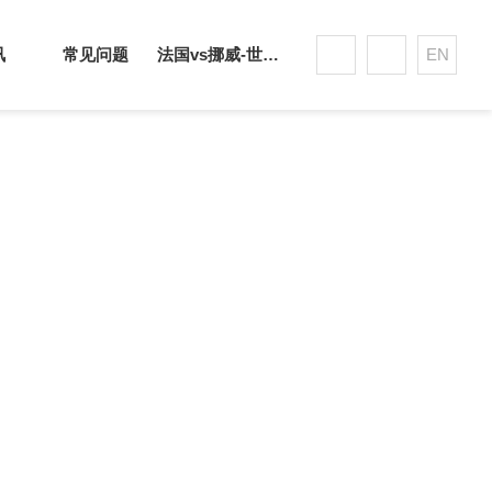
讯
常见问题
法国vs挪威-世界杯赛事平台
EN