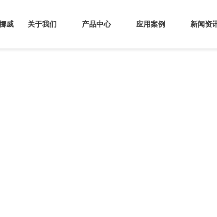
s挪威
关于我们
产品中心
应用案例
新闻资