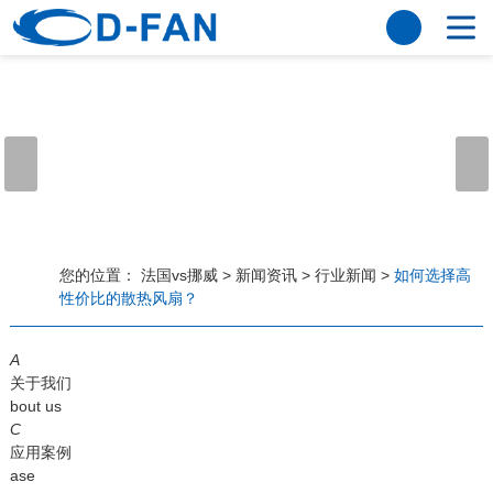
法国vs挪威
网站法国vs挪威
关于我们
公司简介
董事长寄语
发展历程
公司优势
法国vs挪威
荣誉资质
企业风采
仪器设备
视频中心
产品中心
应用案例
您的位置：
法国vs挪威
>
新闻资讯
>
行业新闻
>
如何选择高
性价比的散热风扇？
工程案例
解决方案
新闻资讯
A
法国vs挪威
行业资讯
关于我们
常见问题
bout us
C
法国vs挪威-世界杯赛事平台
应用案例
ase
联系方式
客户留言
人才招聘