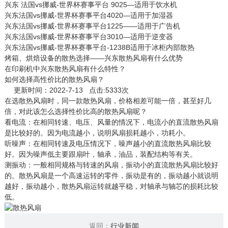
兴东 法国vs挪威-世界杯赛事平台 9025—适用于饮水机
兴东法国vs挪威-世界杯赛事平台4020—适用于加湿器
兴东法国vs挪威-世界杯赛事平台1225——适用于广告机
兴东法国vs挪威-世界杯赛事平台3010—适用于逆变器
兴东法国vs挪威-世界杯赛事平台-1238B适用于冰柜内部散热
烤箱、烘焙设备的散热选择——兴东散热风扇有什么优势
在印刷机中兴东散热风扇有什么特性？
如何选择高性价比的散热风扇？
更新时间：2022-7-13 点击:5333次
在选
散热风扇
时，同一款散热风扇，价格相差可能一倍，甚至好几
倍，对此该怎么选择性价比高的散热风扇呢？
看电流：在相同转速、电压、风量的情况下，电流小的直流散热风扇
是比较好的。因为电流越小，说明风扇损耗越小，功耗小。
听噪声：在相同转速及电压情况下，噪声越小的直流散热风扇比较
好。因为噪声低主要跟扇叶，轴承，油品，装配结构等有关。
测振动：一般相同规格与转速的风扇，振动小的直流散热风扇比较好
的。散热风扇是一个高速运转的零件，振动是有的，振动越小就说明
越好，振动越小，散热风扇运转就越平稳，对轴承与轴芯的损耗比较
低。
返回：
行业新闻