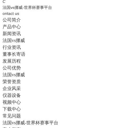
English
C
法国vs挪威-世界杯赛事平台
ontact us
公司简介
产品中心
新闻资讯
法国vs挪威
行业资讯
董事长寄语
发展历程
公司优势
法国vs挪威
荣誉资质
企业风采
仪器设备
视频中心
下载中心
常见问题
法国vs挪威-世界杯赛事平台