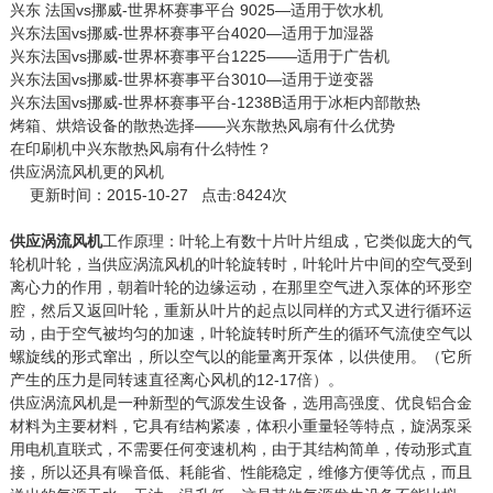
兴东 法国vs挪威-世界杯赛事平台 9025—适用于饮水机
兴东法国vs挪威-世界杯赛事平台4020—适用于加湿器
兴东法国vs挪威-世界杯赛事平台1225——适用于广告机
兴东法国vs挪威-世界杯赛事平台3010—适用于逆变器
兴东法国vs挪威-世界杯赛事平台-1238B适用于冰柜内部散热
烤箱、烘焙设备的散热选择——兴东散热风扇有什么优势
在印刷机中兴东散热风扇有什么特性？
供应涡流风机更的风机
更新时间：2015-10-27 点击:8424次
供应涡流风机
工作原理：叶轮上有数十片叶片组成，它类似庞大的气
轮机叶轮，当供应涡流风机的叶轮旋转时，叶轮叶片中间的空气受到
离心力的作用，朝着叶轮的边缘运动，在那里空气进入泵体的环形空
腔，然后又返回叶轮，重新从叶片的起点以同样的方式又进行循环运
动，由于空气被均匀的加速，叶轮旋转时所产生的循环气流使空气以
螺旋线的形式窜出，所以空气以的能量离开泵体，以供使用。（它所
产生的压力是同转速直径离心风机的12-17倍）。
供应涡流风机是一种新型的气源发生设备，选用高强度、优良铝合金
材料为主要材料，它具有结构紧凑，体积小重量轻等特点，旋涡泵采
用电机直联式，不需要任何变速机构，由于其结构简单，传动形式直
接，所以还具有噪音低、耗能省、性能稳定，维修方便等优点，而且