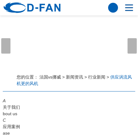
法国vs挪威
网站法国vs挪威
关于我们
公司简介
董事长寄语
发展历程
公司优势
法国vs挪威
荣誉资质
企业风采
仪器设备
视频中心
产品中心
应用案例
您的位置：
法国vs挪威
>
新闻资讯
>
行业新闻
>
供应涡流风
机更的风机
工程案例
解决方案
新闻资讯
A
法国vs挪威
行业资讯
关于我们
常见问题
bout us
C
法国vs挪威-世界杯赛事平台
应用案例
ase
联系方式
客户留言
人才招聘