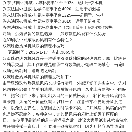
兴东 法国vs挪威-世界杯赛事平台 9025—适用于饮水机
兴东法国vs挪威-世界杯赛事平台4020—适用于加湿器
兴东法国vs挪威-世界杯赛事平台1225——适用于广告机
兴东法国vs挪威-世界杯赛事平台3010—适用于逆变器
兴东法国vs挪威-世界杯赛事平台-1238B适用于冰柜内部散热
烤箱、烘焙设备的散热选择——兴东散热风扇有什么优势
在印刷机中兴东散热风扇有什么特性？
双滚珠散热风机风扇的清理小技巧
更新时间：2025-1-17 点击:3069次
双滚珠散热风机风扇
是‌一种采用双滚珠轴承的散热风扇，属于比较高
的轴承类型。其工作原理是轴承中有数颗微小钢珠围绕轴心，当扇叶
或轴心转动时，钢珠随之转动。
双滚珠散热风机风扇的清理技巧如下：
由于双滚珠散热风机风扇长期没有清理，外部沉积了许多灰尘。先对
风扇的外部做了简单的清理。然后拆开风扇，风扇上有两颗小小的螺
丝，把它们拧下来，靠近出风口的一侧就松动了。轻轻掰开风扇的金
属卡扣，风扇的一侧盖板就可以打开了，注意卡扣不要掰开角度过
大，以免失去弹性，在装回去的时候卡不紧。打开风扇，风扇的内部
也是惨不忍睹的，各种灰尘，尤其是风扇的扇叶上积累了厚厚的一
层。 在使用毛刷简单的刷一遍浮沉之后，建议大家用纸巾或棉布沾水
在仔细擦拭一遍扇叶，不要用一些有机溶剂，因为那样容易导致扇叶