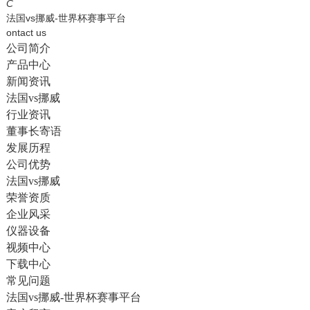
English
C
法国vs挪威-世界杯赛事平台
ontact us
公司简介
产品中心
新闻资讯
法国vs挪威
行业资讯
董事长寄语
发展历程
公司优势
法国vs挪威
荣誉资质
企业风采
仪器设备
视频中心
下载中心
常见问题
法国vs挪威-世界杯赛事平台