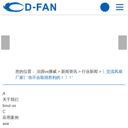
法国vs挪威
网站法国vs挪威
关于我们
公司简介
董事长寄语
发展历程
公司优势
法国vs挪威
荣誉资质
企业风采
仪器设备
视频中心
产品中心
应用案例
您的位置：
法国vs挪威
>
新闻资讯
>
行业新闻
>
〖交流风扇
厂家〗‘你不会取得胜利的！！！’
工程案例
解决方案
新闻资讯
A
法国vs挪威
行业资讯
关于我们
常见问题
bout us
C
法国vs挪威-世界杯赛事平台
应用案例
ase
联系方式
客户留言
人才招聘