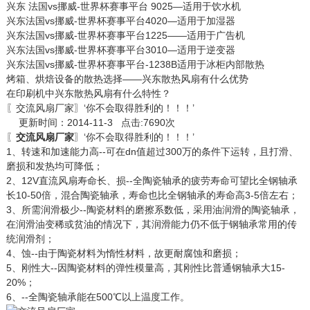
兴东 法国vs挪威-世界杯赛事平台 9025—适用于饮水机
兴东法国vs挪威-世界杯赛事平台4020—适用于加湿器
兴东法国vs挪威-世界杯赛事平台1225——适用于广告机
兴东法国vs挪威-世界杯赛事平台3010—适用于逆变器
兴东法国vs挪威-世界杯赛事平台-1238B适用于冰柜内部散热
烤箱、烘焙设备的散热选择——兴东散热风扇有什么优势
在印刷机中兴东散热风扇有什么特性？
〖交流风扇厂家〗‘你不会取得胜利的！！！’
更新时间：2014-11-3 点击:7690次
〖
交流风扇厂家
〗‘你不会取得胜利的！！！’
1、转速和加速能力高--可在dn值超过300万的条件下运转，且打滑、
磨损和发热均可降低；
2、12V直流风扇寿命长、损--全陶瓷轴承的疲劳寿命可望比全钢轴承
长10-50倍，混合陶瓷轴承，寿命也比全钢轴承的寿命高3-5倍左右；
3、所需润滑极少--陶瓷材料的磨擦系数低，采用油润滑的陶瓷轴承，
在润滑油变稀或贫油的情况下，其润滑能力仍不低于钢轴承常用的传
统润滑剂；
4、蚀--由于陶瓷材料为惰性材料，故更耐腐蚀和磨损；
5、刚性大--因陶瓷材料的弹性模量高，其刚性比普通钢轴承大15-
20%；
6、--全陶瓷轴承能在500℃以上温度工作。