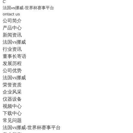
English
C
法国vs挪威-世界杯赛事平台
ontact us
公司简介
产品中心
新闻资讯
法国vs挪威
行业资讯
董事长寄语
发展历程
公司优势
法国vs挪威
荣誉资质
企业风采
仪器设备
视频中心
下载中心
常见问题
法国vs挪威-世界杯赛事平台