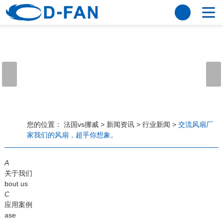
法国vs挪威
网站法国vs挪威
关于我们
公司简介
董事长寄语
发展历程
公司优势
法国vs挪威
荣誉资质
企业风采
仪器设备
视频中心
产品中心
应用案例
您的位置：
法国vs挪威
>
新闻资讯
>
行业新闻
>
交流风扇厂
家我们的风扇，超乎你想象。
工程案例
解决方案
新闻资讯
A
法国vs挪威
行业资讯
关于我们
常见问题
bout us
C
法国vs挪威-世界杯赛事平台
应用案例
ase
联系方式
客户留言
人才招聘