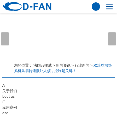
法国vs挪威
网站法国vs挪威
关于我们
公司简介
董事长寄语
发展历程
公司优势
法国vs挪威
荣誉资质
企业风采
仪器设备
视频中心
产品中心
应用案例
您的位置：
法国vs挪威
>
新闻资讯
>
行业新闻
>
双滚珠散热
风机风扇转速慢让人烦，控制是关键！
工程案例
解决方案
新闻资讯
A
法国vs挪威
行业资讯
关于我们
常见问题
bout us
C
法国vs挪威-世界杯赛事平台
应用案例
ase
联系方式
客户留言
人才招聘