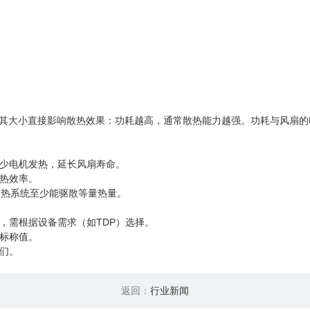
大小直接影响散热效果：功耗越高，通常散热能力越强。功耗与风扇的电压
少电机发热，延长风扇寿命。
热效率。
散热系统至少能驱散等量热量。
，需根据设备需求（如TDP）选择。
标称值。
们。
返回：
行业新闻